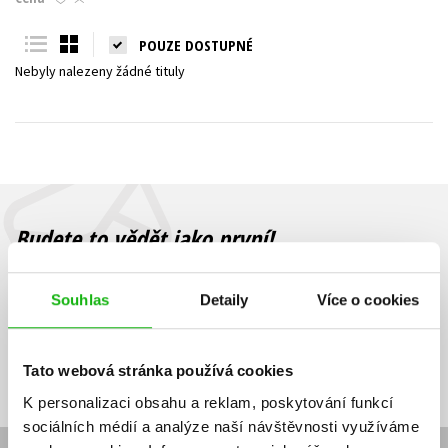
Young adult (SK)
Zahraniční literatura
Zdraví a životní styl
POUZE DOSTUPNÉ
Nebyly nalezeny žádné tituly
Všechny tituly
Budete to vědět jako první!
Zajímá Vás, jaký knižní hit právě vychází, na jaké zboží je výhodná
sleva, jaká běží soutěž o ceny? Přihlášením k odběru našich e-
Souhlas
Detaily
Více o cookies
mailových novinek
souhlasíte se zpracováním osobních údajů
.
Vaše e-
Vaše e-
Přihlásit se
mailová
mailová
Vaše e-mailová adresa
Tato webová stránka používá cookies
adresa
adresa
K personalizaci obsahu a reklam, poskytování funkcí
sociálních médií a analýze naší návštěvnosti využíváme