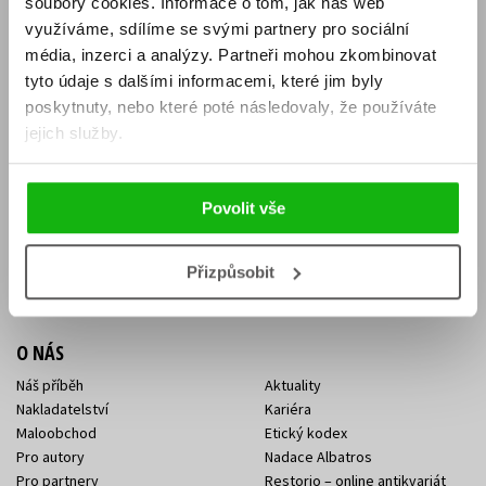
soubory cookies.
Informace o tom, jak náš web
E-SHOP
využíváme, sdílíme se svými partnery pro sociální
média, inzerci a analýzy.
Partneři mohou zkombinovat
Aktuality
Knižní novinky
tyto údaje s dalšími informacemi, které jim byly
Naši autoři
Dárkové poukazy
Obchodní podmínky
Affiliate program
poskytnuty, nebo které poté následovaly, že používáte
Jak nakoupit
Ochrana soukromí
jejich služby.
Doprava a platba
Zpětný odběr elektroodpadu
Benefitní a slevové programy
Povolit vše
KONTAKTY
Kontakt na e-shop
Kontakty Albatros Media
Přizpůsobit
Sídlo společnosti
O NÁS
Náš příběh
Aktuality
Nakladatelství
Kariéra
Maloobchod
Etický kodex
Pro autory
Nadace Albatros
Pro partnery
Restorio – online antikvariát