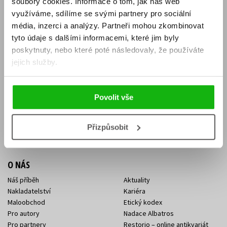
soubory cookies.
Informace o tom, jak náš web
E-SHOP
využíváme, sdílíme se svými partnery pro sociální
média, inzerci a analýzy.
Partneři mohou zkombinovat
Aktuality
Knižní novinky
tyto údaje s dalšími informacemi, které jim byly
Naši autoři
Dárkové poukazy
Obchodní podmínky
Affiliate program
poskytnuty, nebo které poté následovaly, že používáte
Jak nakoupit
Ochrana soukromí
jejich služby.
Doprava a platba
Zpětný odběr elektroodpadu
Benefitní a slevové programy
Povolit vše
KONTAKTY
Kontakt na e-shop
Kontakty Albatros Media
Přizpůsobit
Sídlo společnosti
O NÁS
Náš příběh
Aktuality
Nakladatelství
Kariéra
Maloobchod
Etický kodex
Pro autory
Nadace Albatros
Pro partnery
Restorio – online antikvariát