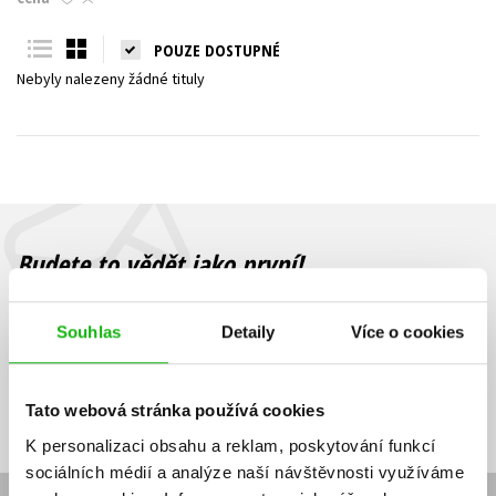
Young adult (SK)
Zahraniční literatura
Zdraví a životní styl
POUZE DOSTUPNÉ
Nebyly nalezeny žádné tituly
Všechny tituly
Budete to vědět jako první!
Zajímá Vás, jaký knižní hit právě vychází, na jaké zboží je výhodná
sleva, jaká běží soutěž o ceny? Přihlášením k odběru našich e-
Souhlas
Detaily
Více o cookies
mailových novinek
souhlasíte se zpracováním osobních údajů
.
Vaše e-
Vaše e-
Přihlásit se
mailová
mailová
Vaše e-mailová adresa
Tato webová stránka používá cookies
adresa
adresa
K personalizaci obsahu a reklam, poskytování funkcí
sociálních médií a analýze naší návštěvnosti využíváme