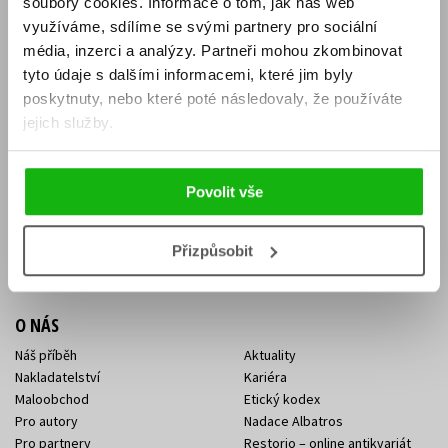
soubory cookies.
Informace o tom, jak náš web
E-SHOP
využíváme, sdílíme se svými partnery pro sociální
média, inzerci a analýzy.
Partneři mohou zkombinovat
Aktuality
Knižní novinky
tyto údaje s dalšími informacemi, které jim byly
Naši autoři
Dárkové poukazy
Obchodní podmínky
Affiliate program
poskytnuty, nebo které poté následovaly, že používáte
Jak nakoupit
Ochrana soukromí
jejich služby.
Doprava a platba
Zpětný odběr elektroodpadu
Benefitní a slevové programy
Povolit vše
KONTAKTY
Kontakt na e-shop
Kontakty Albatros Media
Přizpůsobit
Sídlo společnosti
O NÁS
Náš příběh
Aktuality
Nakladatelství
Kariéra
Maloobchod
Etický kodex
Pro autory
Nadace Albatros
Pro partnery
Restorio – online antikvariát