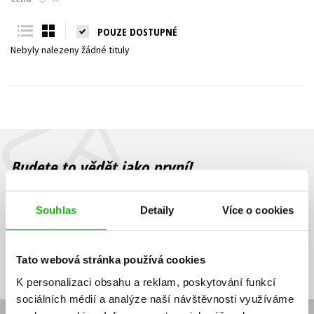
Young adult (SK)
Zahraniční literatura
Zdraví a životní styl
POUZE DOSTUPNÉ
Nebyly nalezeny žádné tituly
Všechny tituly
Budete to vědět jako první!
Zajímá Vás, jaký knižní hit právě vychází, na jaké zboží je výhodná
sleva, jaká běží soutěž o ceny? Přihlášením k odběru našich e-
Souhlas
Detaily
Více o cookies
mailových novinek
souhlasíte se zpracováním osobních údajů
.
Vaše e-
Vaše e-
Přihlásit se
mailová
mailová
Vaše e-mailová adresa
Tato webová stránka používá cookies
adresa
adresa
K personalizaci obsahu a reklam, poskytování funkcí
sociálních médií a analýze naší návštěvnosti využíváme