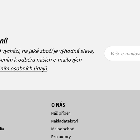
ní!
Vaše e-
Vaše e-
ě vychází, na jaké zboží je výhodná sleva,
mailová
mailová
Vaše e-mailov
adresa
adresa
ášením k odběru našich e-mailových
áním osobních údajů
.
O NÁS
Náš příběh
Nakladatelství
ia
Maloobchod
Pro autory