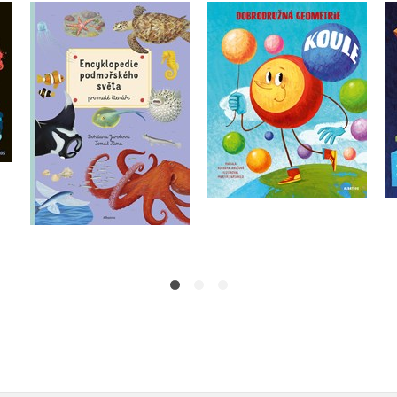
Encyklopedie
a a
podmořského světa
Koule
pro mladé čtenáře
Bohdana Jarošová
Bohdana Jarošová
Do košíku
Do košíku
239 Kč
299 Kč
263 Kč
329 Kč