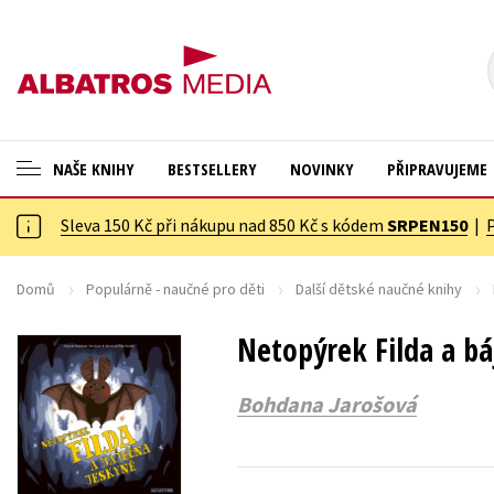
NAŠE KNIHY
BESTSELLERY
NOVINKY
PŘIPRAVUJEME
Sleva 150 Kč při nákupu nad 850 Kč s kódem
SRPEN150
|
ANGLICKÉ KNIHY -20 %
Cestování
VÝPRODEJ -70 %
Dárkové publikace
Domů
Populárně - naučné pro děti
Další dětské naučné knihy
KNIHY S DÁRKEM
Dárkové zboží
Netopýrek Filda a bá
ASTERIX S DÁRKEM
Digitální fotografie
Bohdana Jarošová
🎁DÁRKOVÉ PUBLIKACE
Esoterika a duchovní svět
✉️ DÁRKOVÉ POUKAZY
Historie a military
Hobby