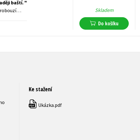
aději baští.
Skladem
 probouzí…
Do košíku
199
Kč
s DPH
Ke stažení
hno
Ukázka.pdf
PDF