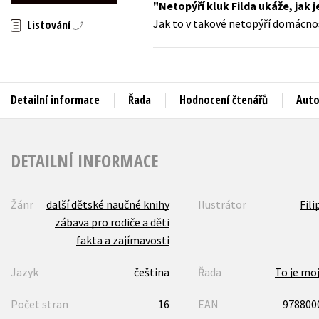
Netopýří kluk Filda ukáže, jak j
Auto - moto
Jak to v takové netopýří domácnos
Listování
Jazyky
Beletrie pro děti
Kalendáře
Beletrie pro dospělé
Kariéra a osobní rozvoj
Byznys a ekonomie
Detailní informace
Řada
Hodnocení čtenářů
Auto
Komiks
V
DETAILNÍ INFORMACE
Žánr
další dětské naučné knihy
Ilustrátor
Fili
zábava pro rodiče a děti
fakta a zajímavosti
Jazyk
čeština
Řada
To je mo
Počet stran
16
EAN
978800