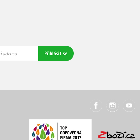
Přihlásit se
á adresa