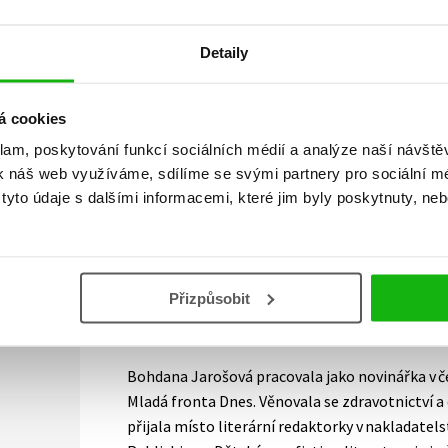
Vaše hodnocení
Detaily
Uživatelskou recenzi mohou vkládat pouze registrovaní uživat
á cookies
Přihlásit
klam, poskytování funkcí sociálních médií a analýze naší návšt
k náš web využíváme, sdílíme se svými partnery pro sociální méd
yto údaje s dalšími informacemi, které jim byly poskytnuty, neb
AUTOR KNIHY
Přizpůsobit
Bohdana Jarošová
Bohdana Jarošová pracovala jako novinářka v če
Mladá fronta Dnes. Věnovala se zdravotnictví a
přijala místo literární redaktorky v nakladatel