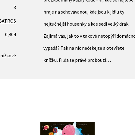
3
hraje na schovávanou, kde jsou k jídlu ty
BATROS
nejtučnější housenky a kde sedí velký drak.
0,404
Zajímá vás, jak to v takové netopýří domácno
vypadá? Tak na nic nečekejte a otevřete
knížkové
knížku, Filda se právě probouzí…
Chobotnička Rozárka a