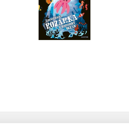
ohromný oceán
Bohdana Jarošová
Do košíku
199 Kč
249 Kč