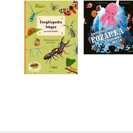
Encyklopedie hmyzu
Chobotnička Rozárk
pro malé čtenáře
ohromný oceán
Bohdana Jarošová
Bohdana Jarošová
Do košíku
Do košíku
279 Kč
199 Kč
349 Kč
249 Kč