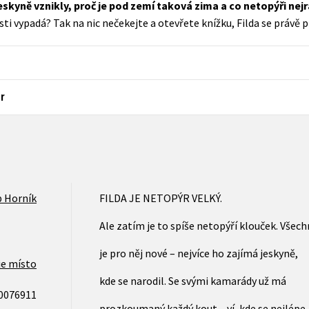
eskyně vznikly, proč je pod zemí taková zima a co netopýři nejr
Populárně - naučná pro dospělé
ti vypadá? Tak na nic nečekejte a otevřete knížku, Filda se právě
Young adult (SK)
Populárně - naučné pro děti
Zahraniční literatura
Předškoláci
Zdraví a životní styl
Příroda a zahrada
r
šechny tituly
p Horník
FILDA JE NETOPÝR VELKÝ.
Ale zatím je to spíše netopýří klouček. Všec
je pro něj nové – nejvíce ho zajímá jeskyně,
je místo
kde se narodil. Se svými kamarády už má
0076911
prozkoumaný každý kout – ví, kde se nejlépe