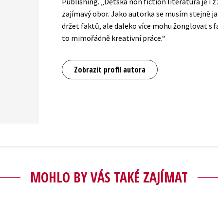
Publishing. „Dětská non fiction literatura je i 
zajímavý obor. Jako autorka se musím stejně ja
držet faktů, ale daleko více mohu žonglovat s f
to mimořádně kreativní práce.“
Zobrazit profil autora
MOHLO BY VÁS TAKÉ ZAJÍMAT