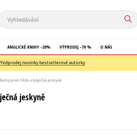
Vyhledávání
ANGLICKÉ KNIHY -20%
VÝPRODEJ -70 %
O NÁS
Předprodej novinky bestsellerové autorky
Přírodní vědy
Křížovky
Společnost, politika
Netopýrek Filda a báječná jeskyně
Kuchařky
Technika a věda
New Adult
ječná jeskyně
Učebnice
Ostatní
Umění a kultura
Počítače
Výchova a pedagogika
Poezie
Young adult