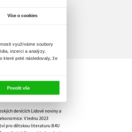
Více o cookies
elé
ěvnosti využíváme soubory
ia, inzerci a analýzy.
o které poté následovaly, že
Povolit vše
ských denících Lidové noviny a
 ekonomice. V lednu 2023
ství pro dětskou literaturu B4U