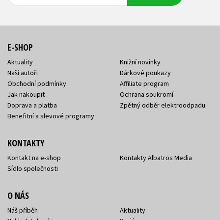
adresa
adresa
E-SHOP
Aktuality
Knižní novinky
Naši autoři
Dárkové poukazy
Obchodní podmínky
Affiliate program
Jak nakoupit
Ochrana soukromí
Doprava a platba
Zpětný odběr elektroodpadu
Benefitní a slevové programy
KONTAKTY
Kontakt na e-shop
Kontakty Albatros Media
Sídlo společnosti
O NÁS
Náš příběh
Aktuality