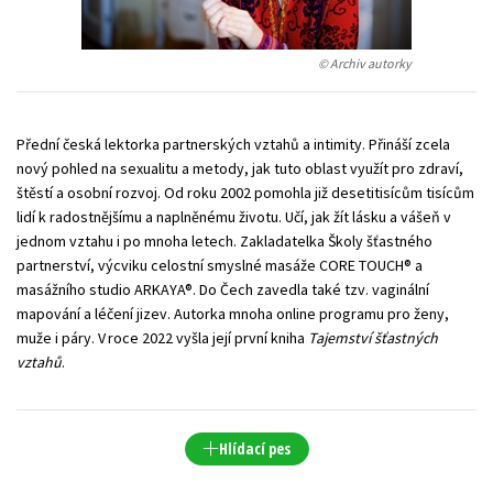
Young adult (SK)
Zahraniční literatura
Zdraví a životní styl
© Archiv autorky
Všechny tituly
Přední česká lektorka partnerských vztahů a intimity. Přináší zcela
nový pohled na sexualitu a metody, jak tuto oblast využít pro zdraví,
štěstí a osobní rozvoj. Od roku 2002 pomohla již desetitisícům tisícům
lidí k radostnějšímu a naplněnému životu. Učí, jak žít lásku a vášeň v
jednom vztahu i po mnoha letech. Zakladatelka Školy šťastného
partnerství, výcviku celostní smyslné masáže CORE TOUCH® a
masážního studio ARKAYA®. Do Čech zavedla také tzv. vaginální
mapování a léčení jizev. Autorka mnoha online programu pro ženy,
muže i páry. V roce 2022 vyšla její první kniha
Tajemství šťastných
vztahů
.
Hlídací pes