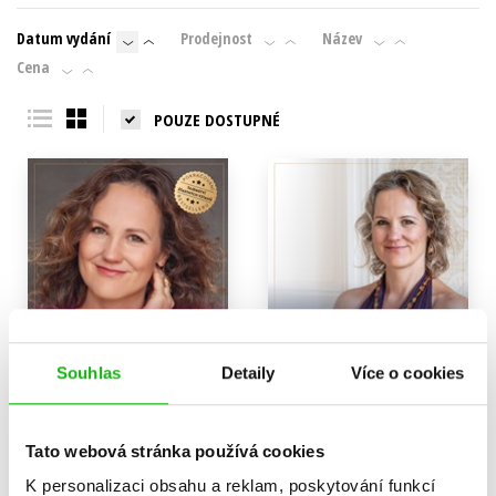
Datum vydání
Prodejnost
Název
Cena
POUZE DOSTUPNÉ
Souhlas
Detaily
Více o cookies
Tato webová stránka používá cookies
Tajemství lásky k sobě
Tajemství šťastných vztahů
K personalizaci obsahu a reklam, poskytování funkcí
Denisa Říha Palečková
Denisa Říha Palečková