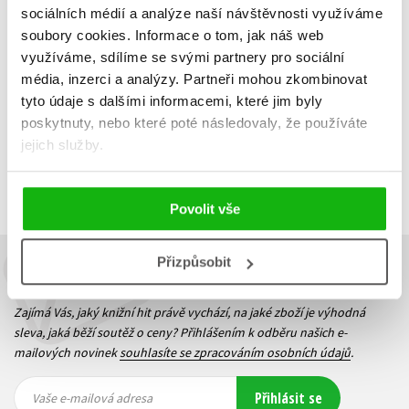
319 Kč
319 Kč
sociálních médií a analýze naší návštěvnosti využíváme
399 Kč
399 Kč
soubory cookies.
Informace o tom, jak náš web
Do košíku
Do košíku
využíváme, sdílíme se svými partnery pro sociální
média, inzerci a analýzy.
Partneři mohou zkombinovat
tyto údaje s dalšími informacemi, které jim byly
poskytnuty, nebo které poté následovaly, že používáte
jejich služby.
Zobrazuji 1 až 2 z celkem 2 záznamů
Zobraz záznamů
Předchozí
1
Další
Povolit vše
Přizpůsobit
Budete to vědět jako první!
Zajímá Vás, jaký knižní hit právě vychází, na jaké zboží je výhodná
sleva, jaká běží soutěž o ceny? Přihlášením k odběru našich e-
mailových novinek
souhlasíte se zpracováním osobních údajů
.
Vaše e-
Vaše e-
Přihlásit se
mailová
mailová
Vaše e-mailová adresa