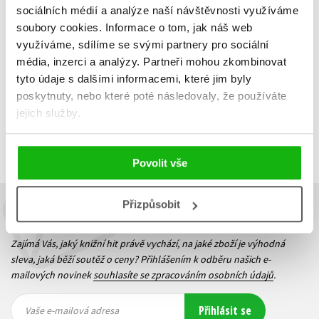
319 Kč
319 Kč
sociálních médií a analýze naší návštěvnosti využíváme
399 Kč
399 Kč
soubory cookies.
Informace o tom, jak náš web
Do košíku
Do košíku
využíváme, sdílíme se svými partnery pro sociální
média, inzerci a analýzy.
Partneři mohou zkombinovat
tyto údaje s dalšími informacemi, které jim byly
poskytnuty, nebo které poté následovaly, že používáte
jejich služby.
Zobrazuji 1 až 2 z celkem 2 záznamů
Zobraz záznamů
Předchozí
1
Další
Povolit vše
Přizpůsobit
Budete to vědět jako první!
Zajímá Vás, jaký knižní hit právě vychází, na jaké zboží je výhodná
sleva, jaká běží soutěž o ceny? Přihlášením k odběru našich e-
mailových novinek
souhlasíte se zpracováním osobních údajů
.
Vaše e-
Vaše e-
Přihlásit se
mailová
mailová
Vaše e-mailová adresa