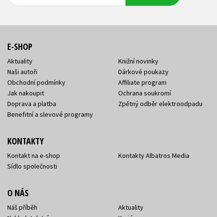
adresa
adresa
E-SHOP
Aktuality
Knižní novinky
Naši autoři
Dárkové poukazy
Obchodní podmínky
Affiliate program
Jak nakoupit
Ochrana soukromí
Doprava a platba
Zpětný odběr elektroodpadu
Benefitní a slevové programy
KONTAKTY
Kontakt na e-shop
Kontakty Albatros Media
Sídlo společnosti
O NÁS
Náš příběh
Aktuality