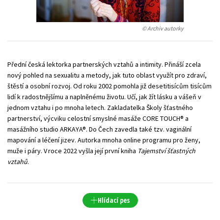
Young adult (SK)
Zahraniční literatura
Zdraví a životní styl
© Archiv autorky
Všechny tituly
Přední česká lektorka partnerských vztahů a intimity. Přináší zcela
nový pohled na sexualitu a metody, jak tuto oblast využít pro zdraví,
štěstí a osobní rozvoj. Od roku 2002 pomohla již desetitisícům tisícům
lidí k radostnějšímu a naplněnému životu. Učí, jak žít lásku a vášeň v
jednom vztahu i po mnoha letech. Zakladatelka Školy šťastného
partnerství, výcviku celostní smyslné masáže CORE TOUCH® a
masážního studio ARKAYA®. Do Čech zavedla také tzv. vaginální
mapování a léčení jizev. Autorka mnoha online programu pro ženy,
muže i páry. V roce 2022 vyšla její první kniha
Tajemství šťastných
vztahů
.
Hlídací pes