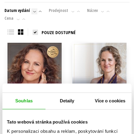
Datum vydání
Prodejnost
Název
Cena
POUZE DOSTUPNÉ
Souhlas
Detaily
Více o cookies
Tato webová stránka používá cookies
Tajemství lásky k sobě
Tajemství šťastných vztahů
K personalizaci obsahu a reklam, poskytování funkcí
Denisa Říha Palečková
Denisa Říha Palečková