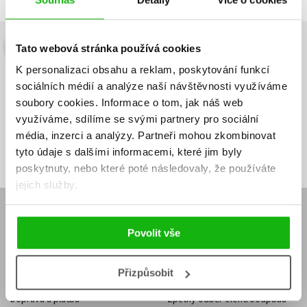
Tato webová stránka používá cookies
Budete to vědět jako první!
K personalizaci obsahu a reklam, poskytování funkcí
Zajímá Vás, jaký knižní hit právě vychází, na jaké zboží je výhodná
sociálních médií a analýze naší návštěvnosti využíváme
sleva, jaká běží soutěž o ceny? Přihlášením k odběru našich e-
soubory cookies.
Informace o tom, jak náš web
mailových novinek
souhlasíte se zpracováním osobních údajů
.
využíváme, sdílíme se svými partnery pro sociální
Vaše e-
Vaše e-
média, inzerci a analýzy.
Partneři mohou zkombinovat
Přihlásit se
mailová
mailová
Vaše e-mailová adresa
tyto údaje s dalšími informacemi, které jim byly
adresa
adresa
poskytnuty, nebo které poté následovaly, že používáte
jejich služby.
E-SHOP
Povolit vše
Aktuality
Knižní novinky
Naši autoři
Dárkové poukazy
Obchodní podmínky
Affiliate program
Přizpůsobit
Jak nakoupit
Ochrana soukromí
Doprava a platba
Zpětný odběr elektroodpadu