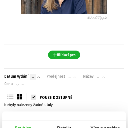
Young adult (SK)
Zahraniční literatura
Zdraví a životní styl
© Andi Tippie
Všechny tituly
Hlídací pes
Datum vydání
Prodejnost
Název
Cena
POUZE DOSTUPNÉ
Nebyly nalezeny žádné tituly
Souhlas
Detaily
Více o cookies