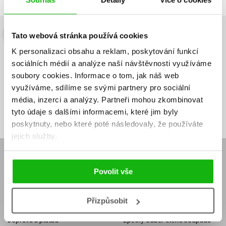
Tato webová stránka používá cookies
Budete to vědět jako první!
K personalizaci obsahu a reklam, poskytování funkcí
Zajímá Vás, jaký knižní hit právě vychází, na jaké zboží je výhodná
sociálních médií a analýze naší návštěvnosti využíváme
sleva, jaká běží soutěž o ceny? Přihlášením k odběru našich e-
soubory cookies.
Informace o tom, jak náš web
mailových novinek
souhlasíte se zpracováním osobních údajů
.
využíváme, sdílíme se svými partnery pro sociální
Vaše e-
Vaše e-
média, inzerci a analýzy.
Partneři mohou zkombinovat
Přihlásit se
mailová
mailová
Vaše e-mailová adresa
tyto údaje s dalšími informacemi, které jim byly
adresa
adresa
poskytnuty, nebo které poté následovaly, že používáte
jejich služby.
E-SHOP
Povolit vše
Aktuality
Knižní novinky
Naši autoři
Dárkové poukazy
Obchodní podmínky
Affiliate program
Přizpůsobit
Jak nakoupit
Ochrana soukromí
Doprava a platba
Zpětný odběr elektroodpadu