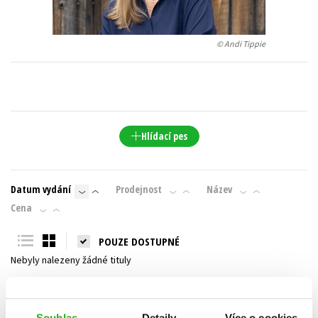
Young adult (SK)
Zahraniční literatura
Zdraví a životní styl
© Andi Tippie
Všechny tituly
Hlídací pes
Datum vydání
Prodejnost
Název
Cena
POUZE DOSTUPNÉ
Nebyly nalezeny žádné tituly
Souhlas
Detaily
Více o cookies