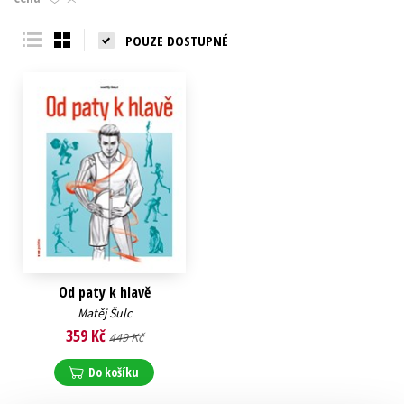
Young adult (SK)
Zahraniční literatura
Zdraví a životní styl
POUZE DOSTUPNÉ
Všechny tituly
Od paty k hlavě
Matěj Šulc
359 Kč
449 Kč
Do košíku