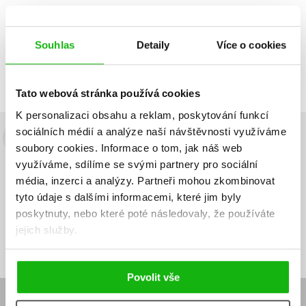
Souhlas
Detaily
Více o cookies
Zobrazuji 1 až 1 z celkem 1 záznamů
Zobraz záznamů
Předchozí
1
Další
Tato webová stránka používá cookies
K personalizaci obsahu a reklam, poskytování funkcí
sociálních médií a analýze naší návštěvnosti využíváme
Budete to vědět jako první!
soubory cookies.
Informace o tom, jak náš web
využíváme, sdílíme se svými partnery pro sociální
Zajímá Vás, jaký knižní hit právě vychází, na jaké zboží je výhodná
média, inzerci a analýzy.
Partneři mohou zkombinovat
sleva, jaká běží soutěž o ceny? Přihlášením k odběru našich e-
tyto údaje s dalšími informacemi, které jim byly
mailových novinek
souhlasíte se zpracováním osobních údajů
.
poskytnuty, nebo které poté následovaly, že používáte
Vaše e-
Vaše e-
jejich služby.
Přihlásit se
mailová
mailová
Vaše e-mailová adresa
adresa
adresa
Povolit vše