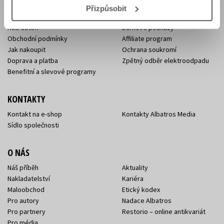
E-SHOP
Přizpůsobit
Aktuality
Knižní novinky
Naši autoři
Dárkové poukazy
Obchodní podmínky
Affiliate program
Jak nakoupit
Ochrana soukromí
Doprava a platba
Zpětný odběr elektroodpadu
Benefitní a slevové programy
KONTAKTY
Kontakt na e-shop
Kontakty Albatros Media
Sídlo společnosti
O NÁS
Náš příběh
Aktuality
Nakladatelství
Kariéra
Maloobchod
Etický kodex
Pro autory
Nadace Albatros
Pro partnery
Restorio – online antikvariát
Pro média