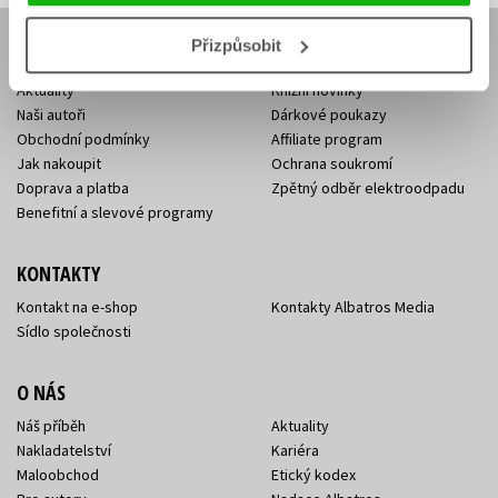
Přizpůsobit
E-SHOP
Aktuality
Knižní novinky
Naši autoři
Dárkové poukazy
Obchodní podmínky
Affiliate program
Jak nakoupit
Ochrana soukromí
Doprava a platba
Zpětný odběr elektroodpadu
Benefitní a slevové programy
KONTAKTY
Kontakt na e-shop
Kontakty Albatros Media
Sídlo společnosti
O NÁS
Náš příběh
Aktuality
Nakladatelství
Kariéra
Maloobchod
Etický kodex