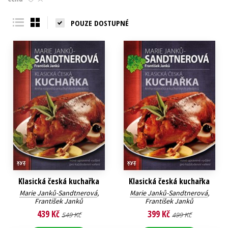
Young adult (SK)
Zahraniční literatura
Zdraví a životní styl
POUZE DOSTUPNÉ
Všechny tituly
Klasická česká kuchařka
Klasická česká kuchařka
Marie Janků-Sandtnerová
,
Marie Janků-Sandtnerová
,
František Janků
František Janků
439 Kč
399 Kč
549 Kč
499 Kč