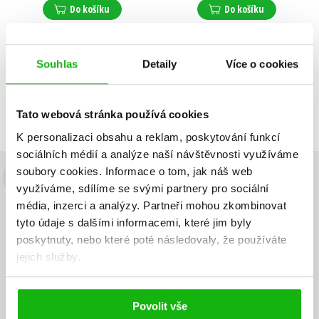
Do košíku
Do košíku
Souhlas
Detaily
Více o cookies
Zobrazuji 1 až 2 z celkem 2 záznamů
Zobraz záznamů
Předchozí
1
Další
Tato webová stránka používá cookies
K personalizaci obsahu a reklam, poskytování funkcí
sociálních médií a analýze naší návštěvnosti využíváme
soubory cookies.
Informace o tom, jak náš web
Budete to vědět jako první!
využíváme, sdílíme se svými partnery pro sociální
média, inzerci a analýzy.
Partneři mohou zkombinovat
Zajímá Vás, jaký knižní hit právě vychází, na jaké zboží je výhodná
tyto údaje s dalšími informacemi, které jim byly
sleva, jaká běží soutěž o ceny? Přihlášením k odběru našich e-
poskytnuty, nebo které poté následovaly, že používáte
mailových novinek
souhlasíte se zpracováním osobních údajů
.
jejich služby.
Vaše e-
Vaše e-
Přihlásit se
mailová
mailová
Vaše e-mailová adresa
adresa
adresa
Povolit vše