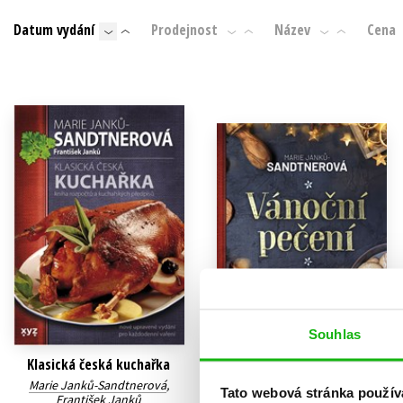
Auto - moto
Datum vydání
Prodejnost
Název
Cena
Jazyky
Beletrie pro děti
Kalendáře
Beletrie pro dospělé
Kariéra a osobní rozvoj
Byznys a ekonomie
Komiks
V
Souhlas
Klasická česká kuchařka
Vánoční pečení
Marie Janků-Sandtnerová
,
Marie Janků-Sandtnerová
Tato webová stránka použív
František Janků