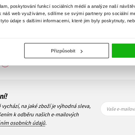
141 Kč
399 Kč
klam, poskytování funkcí sociálních médií a analýze naší návšt
469 Kč
499 Kč
k náš web využíváme, sdílíme se svými partnery pro sociální méd
Do košíku
Do košíku
yto údaje s dalšími informacemi, které jim byly poskytnuty, neb
Přizpůsobit
Zobraz záznamů
1
Další
ní!
Vaše e-
Vaše e-
ě vychází, na jaké zboží je výhodná sleva,
mailová
mailová
Vaše e-mailov
adresa
adresa
ášením k odběru našich e-mailových
áním osobních údajů
.