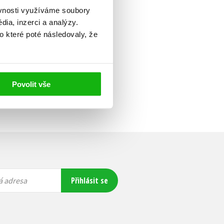
ěvnosti využíváme soubory
ia, inzerci a analýzy.
o které poté následovaly, že
Povolit vše
Přihlásit se
á adresa