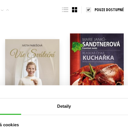
Populárně - naučná pro dospělé
POUZE DOSTUPNÉ
Young adult (SK)
Populárně - naučné pro děti
Zahraniční literatura
Předškoláci
Zdraví a životní styl
Příroda a zahrada
šechny tituly
Detaily
Vše sváteční
Klasická česká kuchařka
Marie Janků-Sandtnerová
,
Marie Janků-Sandtnerová
,
á cookies
Iveta Fabešová
František Janků