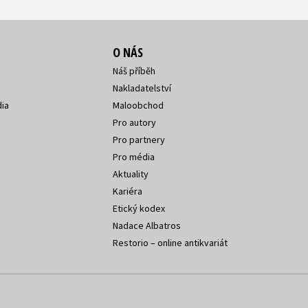
O NÁS
Náš příběh
Nakladatelství
ia
Maloobchod
Pro autory
Pro partnery
Pro média
Aktuality
Kariéra
Etický kodex
Nadace Albatros
Restorio – online antikvariát