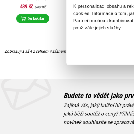
319 Kč
399 Kč
439 Kč
K personalizaci obsahu a re
549 Kč
cookies.
Informace o tom, ja
Do košíku
Do košíku
Partneři mohou zkombinovat t
používáte jejich služby.
Zobrazuji 1 až 4 z celkem 4 záznamů
Předchozí
Budete to vědět jako prv
Zajímá Vás, jaký knižní hit práv
jaká běží soutěž o ceny? Přihl
novinek
souhlasíte se zpracov