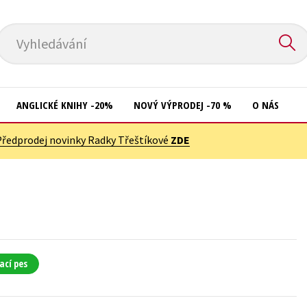
Vyhledávání
ANGLICKÉ KNIHY -20%
NOVÝ VÝPRODEJ -70 %
O NÁS
Předprodej novinky Radky Třeštíkové
ZDE
Přírodní vědy
Křížovky
Společnost, politika
Kuchařky
Technika a věda
New Adult
Učebnice
Ostatní
Umění a kultura
Počítače
ací pes
Výchova a pedagogika
Poezie
Young adult