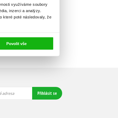
ěvnosti využíváme soubory
ia, inzerci a analýzy.
o které poté následovaly, že
Povolit vše
Přihlásit se
á adresa