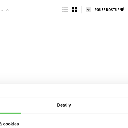
Populárně - naučná pro dospělé
POUZE DOSTUPNÉ
Young adult (SK)
Populárně - naučné pro děti
Zahraniční literatura
Předškoláci
Zdraví a životní styl
Příroda a zahrada
šechny tituly
Detaily
á cookies