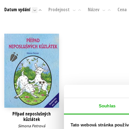
Auto - moto
Datum vydání
Prodejnost
Název
Cena
Jazyky
Beletrie pro děti
Kalendáře
Beletrie pro dospělé
Kariéra a osobní rozvoj
Byznys a ekonomie
Komiks
V
Souhlas
Případ neposlušných
kůzlátek
Tato webová stránka použív
Simona Petrová