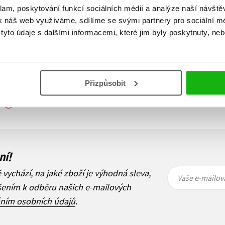
klam, poskytování funkcí sociálních médií a analýze naší návšt
k náš web využíváme, sdílíme se svými partnery pro sociální méd
yto údaje s dalšími informacemi, které jim byly poskytnuty, neb
Přizpůsobit
Zobraz záznamů
1
Další
ní!
Vaše e-
Vaše e-
ě vychází, na jaké zboží je výhodná sleva,
mailová
mailová
Vaše e-mailov
adresa
adresa
ášením k odběru našich e-mailových
áním osobních údajů
.