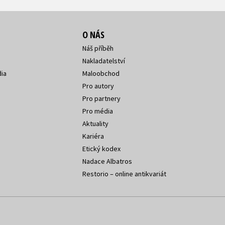
O NÁS
Náš příběh
Nakladatelství
ia
Maloobchod
Pro autory
Pro partnery
Pro média
Aktuality
Kariéra
Etický kodex
Nadace Albatros
Restorio – online antikvariát