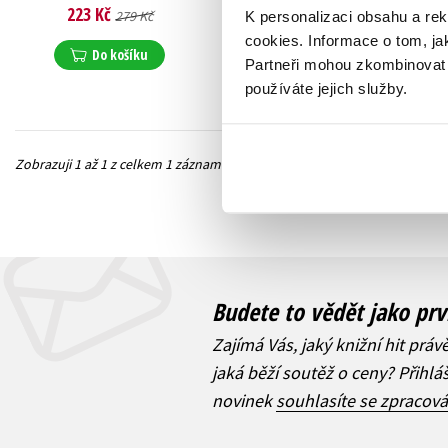
223 Kč
279 Kč
K personalizaci obsahu a re
cookies.
Informace o tom, ja
Do košíku
Partneři mohou zkombinovat t
používáte jejich služby.
Zobrazuji 1 až 1 z celkem 1 záznamů
Předchozí
Budete to vědět jako prv
Zajímá Vás, jaký knižní hit práv
jaká běží soutěž o ceny? Přihl
novinek
souhlasíte se zpracov