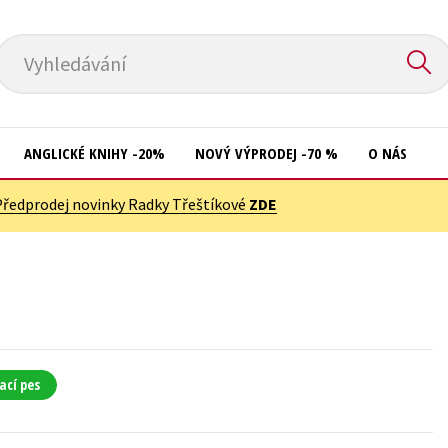
Vyhledávání
ANGLICKÉ KNIHY -20%
NOVÝ VÝPRODEJ -70 %
O NÁS
Předprodej novinky Radky Třeštíkové
ZDE
Přírodní vědy
Křížovky
Společnost, politika
Kuchařky
Technika a věda
New Adult
Učebnice
Ostatní
Umění a kultura
Počítače
ací pes
Výchova a pedagogika
Poezie
Young adult