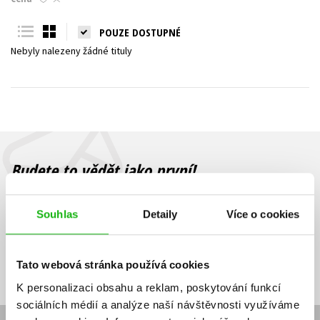
Young adult (SK)
Zahraniční literatura
Zdraví a životní styl
POUZE DOSTUPNÉ
Nebyly nalezeny žádné tituly
Všechny tituly
Budete to vědět jako první!
Zajímá Vás, jaký knižní hit právě vychází, na jaké zboží je výhodná
sleva, jaká běží soutěž o ceny? Přihlášením k odběru našich e-
Souhlas
Detaily
Více o cookies
mailových novinek
souhlasíte se zpracováním osobních údajů
.
Vaše e-
Vaše e-
Přihlásit se
mailová
mailová
Vaše e-mailová adresa
Tato webová stránka používá cookies
adresa
adresa
K personalizaci obsahu a reklam, poskytování funkcí
sociálních médií a analýze naší návštěvnosti využíváme