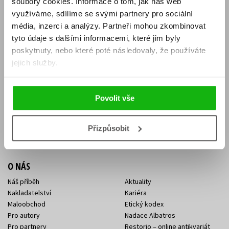
soubory cookies.
Informace o tom, jak náš web
E-SHOP
využíváme, sdílíme se svými partnery pro sociální
média, inzerci a analýzy.
Partneři mohou zkombinovat
Aktuality
Knižní novinky
tyto údaje s dalšími informacemi, které jim byly
Naši autoři
Dárkové poukazy
Obchodní podmínky
Affiliate program
poskytnuty, nebo které poté následovaly, že používáte
Jak nakoupit
Ochrana soukromí
jejich služby.
Doprava a platba
Zpětný odběr elektroodpadu
Benefitní a slevové programy
Povolit vše
KONTAKTY
Kontakt na e-shop
Kontakty Albatros Media
Přizpůsobit
Sídlo společnosti
O NÁS
Náš příběh
Aktuality
Nakladatelství
Kariéra
Maloobchod
Etický kodex
Pro autory
Nadace Albatros
Pro partnery
Restorio – online antikvariát