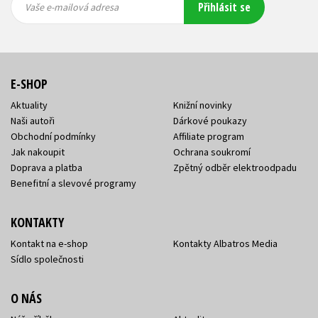
Přihlásit se
mailová
mailová
Vaše e-mailová adresa
adresa
adresa
E-SHOP
Aktuality
Knižní novinky
Naši autoři
Dárkové poukazy
Obchodní podmínky
Affiliate program
Jak nakoupit
Ochrana soukromí
Doprava a platba
Zpětný odběr elektroodpadu
Benefitní a slevové programy
KONTAKTY
Kontakt na e-shop
Kontakty Albatros Media
Sídlo společnosti
O NÁS