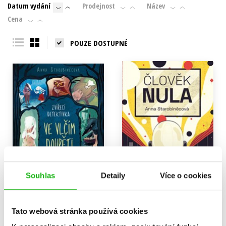
Datum vydání
Prodejnost
Název
Cena
POUZE DOSTUPNÉ
Souhlas
Detaily
Více o cookies
Zvířecí detektivka – Ve
Člověk nula
Tato webová stránka používá cookies
vlčím doupěti
Anna Starobiněcová