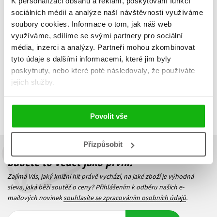
K personalizaci obsahu a reklam, poskytování funkcí
Anna Starobiněcová
311 Kč
389 Kč
sociálních médií a analýze naší návštěvnosti využíváme
199 Kč
249 Kč
soubory cookies.
Informace o tom, jak náš web
Do košíku
využíváme, sdílíme se svými partnery pro sociální
Do košíku
média, inzerci a analýzy.
Partneři mohou zkombinovat
tyto údaje s dalšími informacemi, které jim byly
poskytnuty, nebo které poté následovaly, že používáte
jejich služby.
Zobrazuji 1 až 2 z celkem 2 záznamů
Zobraz záznamů
Předchozí
1
Další
Povolit vše
Přizpůsobit
Budete to vědět jako první!
Zajímá Vás, jaký knižní hit právě vychází, na jaké zboží je výhodná
sleva, jaká běží soutěž o ceny? Přihlášením k odběru našich e-
mailových novinek
souhlasíte se zpracováním osobních údajů
.
Vaše e-
Vaše e-