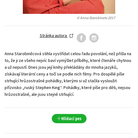
Young adult (SK)
Zahraniční literatura
Zdraví a životní styl
© Anna Starobinets 2017
Všechny tituly
Stránka autora
Anna Starobiněcová stihla vystřídat celou řadu povolání, než přišla na
to, že ji ze všeho nejvíc baví vymýšlet příběhy, které čtenáře chytnou
a už nepustí. Dnes jsou její knihy překládány do mnoha jazyků,
získávají literární ceny a točí se podle nich filmy. Pro dospělé píše
strhující hrůzostrašné pohádky, kterými si už stačila vysloužit
přízvisko „ruský Stephen King“. Pohádky, které píše pro děti, nejsou
hrůzostrašné, ale jsou stejně strhující.
Hlídací pes