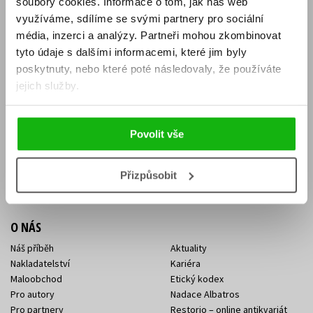
soubory cookies.
Informace o tom, jak náš web
E-SHOP
využíváme, sdílíme se svými partnery pro sociální
média, inzerci a analýzy.
Partneři mohou zkombinovat
Aktuality
Knižní novinky
tyto údaje s dalšími informacemi, které jim byly
Naši autoři
Dárkové poukazy
Obchodní podmínky
Affiliate program
poskytnuty, nebo které poté následovaly, že používáte
Jak nakoupit
Ochrana soukromí
jejich služby.
Doprava a platba
Zpětný odběr elektroodpadu
Benefitní a slevové programy
Povolit vše
KONTAKTY
Kontakt na e-shop
Kontakty Albatros Media
Přizpůsobit
Sídlo společnosti
O NÁS
Náš příběh
Aktuality
Nakladatelství
Kariéra
Maloobchod
Etický kodex
Pro autory
Nadace Albatros
Pro partnery
Restorio – online antikvariát