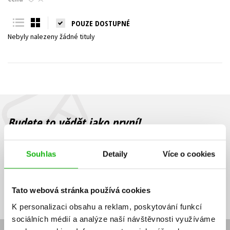
Young adult (SK)
Zahraniční literatura
Zdraví a životní styl
POUZE DOSTUPNÉ
Nebyly nalezeny žádné tituly
Všechny tituly
Budete to vědět jako první!
Zajímá Vás, jaký knižní hit právě vychází, na jaké zboží je výhodná
sleva, jaká běží soutěž o ceny? Přihlášením k odběru našich e-
Souhlas
Detaily
Více o cookies
mailových novinek
souhlasíte se zpracováním osobních údajů
.
Vaše e-
Vaše e-
Přihlásit se
mailová
mailová
Vaše e-mailová adresa
Tato webová stránka používá cookies
adresa
adresa
K personalizaci obsahu a reklam, poskytování funkcí
sociálních médií a analýze naší návštěvnosti využíváme