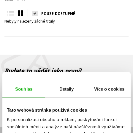
Young adult (SK)
Zahraniční literatura
Zdraví a životní styl
POUZE DOSTUPNÉ
Nebyly nalezeny žádné tituly
Všechny tituly
Budete to vědět jako první!
Zajímá Vás, jaký knižní hit právě vychází, na jaké zboží je výhodná
sleva, jaká běží soutěž o ceny? Přihlášením k odběru našich e-
Souhlas
Detaily
Více o cookies
mailových novinek
souhlasíte se zpracováním osobních údajů
.
Vaše e-
Vaše e-
Přihlásit se
mailová
mailová
Vaše e-mailová adresa
Tato webová stránka používá cookies
adresa
adresa
K personalizaci obsahu a reklam, poskytování funkcí
sociálních médií a analýze naší návštěvnosti využíváme