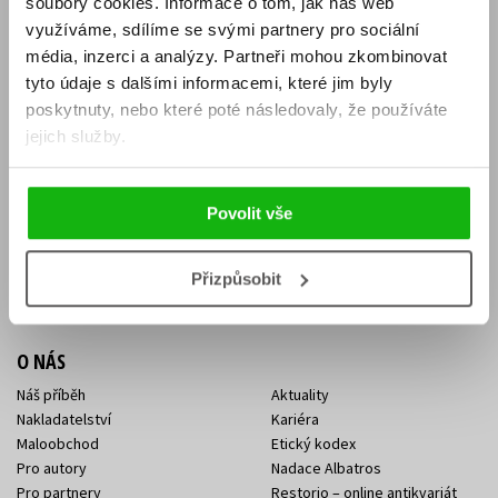
soubory cookies.
Informace o tom, jak náš web
E-SHOP
využíváme, sdílíme se svými partnery pro sociální
média, inzerci a analýzy.
Partneři mohou zkombinovat
Aktuality
Knižní novinky
tyto údaje s dalšími informacemi, které jim byly
Naši autoři
Dárkové poukazy
Obchodní podmínky
Affiliate program
poskytnuty, nebo které poté následovaly, že používáte
Jak nakoupit
Ochrana soukromí
jejich služby.
Doprava a platba
Zpětný odběr elektroodpadu
Benefitní a slevové programy
Povolit vše
KONTAKTY
Kontakt na e-shop
Kontakty Albatros Media
Přizpůsobit
Sídlo společnosti
O NÁS
Náš příběh
Aktuality
Nakladatelství
Kariéra
Maloobchod
Etický kodex
Pro autory
Nadace Albatros
Pro partnery
Restorio – online antikvariát