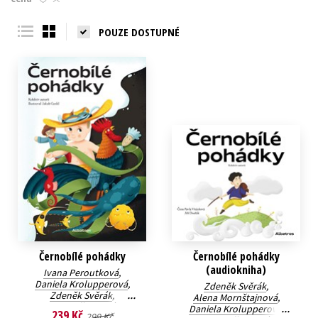
Young adult (SK)
Zahraniční literatura
Zdraví a životní styl
POUZE DOSTUPNÉ
Všechny tituly
Černobílé pohádky
Černobílé pohádky
(audiokniha)
Ivana Peroutková
,
Daniela Krolupperová
,
Zdeněk Svěrák
,
Zdeněk Svěrák
,
Alena Mornštajnová
,
Ivona Březinová
,
Daniela Krolupperová
,
239 Kč
299 Kč