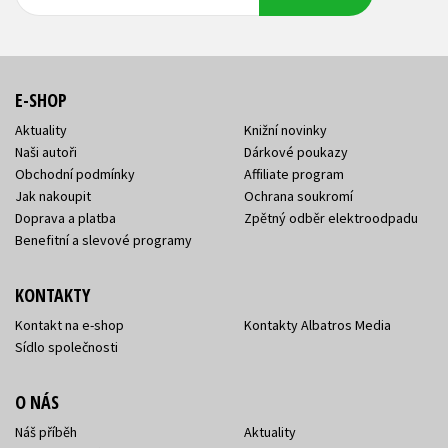
adresa
adresa
E-SHOP
Aktuality
Knižní novinky
Naši autoři
Dárkové poukazy
Obchodní podmínky
Affiliate program
Jak nakoupit
Ochrana soukromí
Doprava a platba
Zpětný odběr elektroodpadu
Benefitní a slevové programy
KONTAKTY
Kontakt na e-shop
Kontakty Albatros Media
Sídlo společnosti
O NÁS
Náš příběh
Aktuality