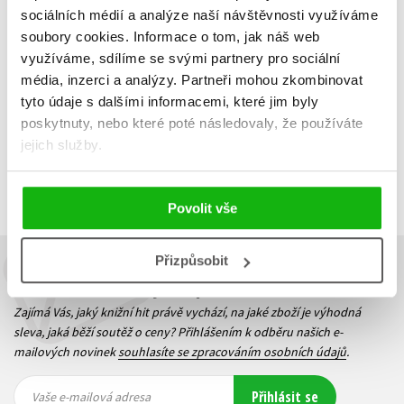
Ivona Březinová
,
sociálních médií a analýze naší návštěvnosti využíváme
215 Kč
269 Kč
Stanislava Reschová
,
Zuzana Pospíšilová
,
soubory cookies.
Informace o tom, jak náš web
Martina Drijverová
,
Do košíku
využíváme, sdílíme se svými partnery pro sociální
Lucie Hlavinková
,
Kateřina Andrlová
,
média, inzerci a analýzy.
Partneři mohou zkombinovat
Zuzana Šestáková
,
tyto údaje s dalšími informacemi, které jim byly
Petra Soukupová
,
Peter Stoličný
,
Jan Sviták
,
poskytnuty, nebo které poté následovaly, že používáte
Šárka Kadlečíková
,
jejich služby.
Zobrazuji 1 až 3 z celkem 3 záznamů
Dominik Landsman
,
Zobraz záznamů
Lenka Rožnovská
,
Ivana Peroutková
Předchozí
1
Další
Povolit vše
Přizpůsobit
Budete to vědět jako první!
Zajímá Vás, jaký knižní hit právě vychází, na jaké zboží je výhodná
sleva, jaká běží soutěž o ceny? Přihlášením k odběru našich e-
mailových novinek
souhlasíte se zpracováním osobních údajů
.
Vaše e-
Vaše e-
Přihlásit se
mailová
mailová
Vaše e-mailová adresa