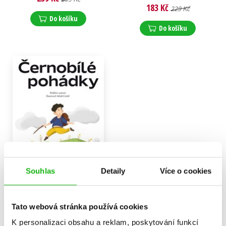
Stanislava Reschová
,
Ivona Březinová
,
183 Kč
Zuzana Pospíšilová
,
229 Kč
Stanislava Reschová
,
Martina Drijverová
,
Zuzana Pospíšilová
,
Do košíku
Lucie Hlavinková
,
Martina Drijverová
,
Do košíku
Lenka Rožnovská
,
Lucie Hlavinková
,
Alena Mornštajnová
,
Lenka Rožnovská
,
Kateřina Andrlová
,
Ivana Peroutková
,
Zuzana Šestáková
,
Kateřina Andrlová
,
Jarmila Unzeitigová
Zuzana Šestáková
,
Dědková
,
Petra Soukupová
,
Petra Soukupová
,
Peter Stoličný
,
Jan Sviták
,
Peter Stoličný
,
Jan Sviták
,
Šárka Kadlečíková
,
Šárka Kadlečíková
,
Dominik Landsman
Společnost pro ranou, z.s.,
statutární orgán Němcová
Karla
,
Dominik Landsman
Souhlas
Detaily
Více o cookies
Černobílé pohádky
Zdeněk Svěrák
,
Tato webová stránka používá cookies
Alena Mornštajnová
,
Daniela Krolupperová
,
K personalizaci obsahu a reklam, poskytování funkcí