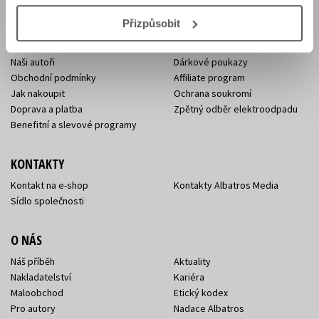
E-SHOP
Přizpůsobit
Aktuality
Knižní novinky
Naši autoři
Dárkové poukazy
Obchodní podmínky
Affiliate program
Jak nakoupit
Ochrana soukromí
Doprava a platba
Zpětný odběr elektroodpadu
Benefitní a slevové programy
KONTAKTY
Kontakt na e-shop
Kontakty Albatros Media
Sídlo společnosti
O NÁS
Náš příběh
Aktuality
Nakladatelství
Kariéra
Maloobchod
Etický kodex
Pro autory
Nadace Albatros