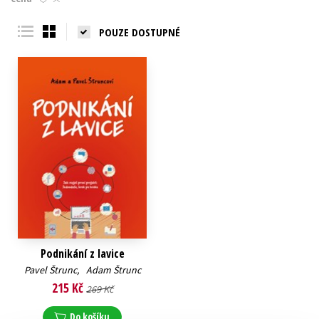
Young adult (SK)
Zahraniční literatura
Zdraví a životní styl
POUZE DOSTUPNÉ
Všechny tituly
Podnikání z lavice
Pavel Štrunc
,
Adam Štrunc
215 Kč
269 Kč
Do košíku