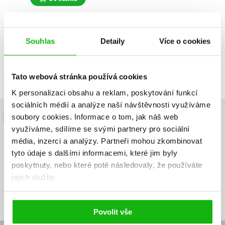
Souhlas
Detaily
Více o cookies
Zobrazuji 1 až 1 z celkem 1 záznamů
Zobraz záznamů
Předchozí
1
Další
Tato webová stránka používá cookies
K personalizaci obsahu a reklam, poskytování funkcí
sociálních médií a analýze naší návštěvnosti využíváme
soubory cookies.
Informace o tom, jak náš web
Budete to vědět jako první!
využíváme, sdílíme se svými partnery pro sociální
média, inzerci a analýzy.
Partneři mohou zkombinovat
Zajímá Vás, jaký knižní hit právě vychází, na jaké zboží je výhodná
sleva, jaká běží soutěž o ceny? Přihlášením k odběru našich e-
tyto údaje s dalšími informacemi, které jim byly
mailových novinek
souhlasíte se zpracováním osobních údajů
.
poskytnuty, nebo které poté následovaly, že používáte
jejich služby.
Vaše e-
Vaše e-
Přihlásit se
mailová
mailová
Vaše e-mailová adresa
adresa
adresa
Povolit vše