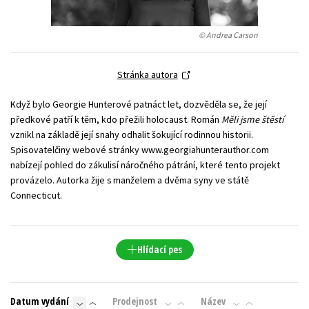
Young adult (SK)
Zahraniční literatura
Zdraví a životní styl
© Andrea Carson
Všechny tituly
Stránka autora
Když bylo Georgie Hunterové patnáct let, dozvěděla se, že její
předkové patří k těm, kdo přežili holocaust. Román
Měli jsme štěstí
vznikl na základě její snahy odhalit šokující rodinnou historii.
Spisovatelčiny webové stránky www.georgiahunterauthor.com
nabízejí pohled do zákulisí náročného pátrání, které tento projekt
provázelo. Autorka žije s manželem a dvěma syny ve státě
Connecticut.
Hlídací pes
Datum vydání
Prodejnost
Název