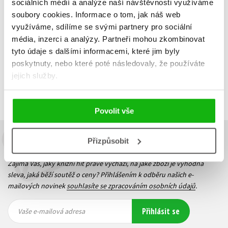
sociálních médií a analýze naší návštěvnosti využíváme
soubory cookies.
Informace o tom, jak náš web
Do košíku
využíváme, sdílíme se svými partnery pro sociální
média, inzerci a analýzy.
Partneři mohou zkombinovat
tyto údaje s dalšími informacemi, které jim byly
poskytnuty, nebo které poté následovaly, že používáte
Zobrazuji 1 až 1 z celkem 1 záznamů
jejich služby.
Zobraz záznamů
Předchozí
1
Další
Povolit vše
Přizpůsobit
Budete to vědět jako první!
Zajímá Vás, jaký knižní hit právě vychází, na jaké zboží je výhodná
sleva, jaká běží soutěž o ceny? Přihlášením k odběru našich e-
mailových novinek
souhlasíte se zpracováním osobních údajů
.
Vaše e-
Vaše e-
Přihlásit se
mailová
mailová
Vaše e-mailová adresa
adresa
adresa