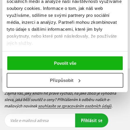
sociálních médií a analýze naší návštěvnosti využíváme
soubory cookies.
Informace o tom, jak náš web
Do košíku
využíváme, sdílíme se svými partnery pro sociální
média, inzerci a analýzy.
Partneři mohou zkombinovat
tyto údaje s dalšími informacemi, které jim byly
poskytnuty, nebo které poté následovaly, že používáte
Zobrazuji 1 až 1 z celkem 1 záznamů
jejich služby.
Zobraz záznamů
Předchozí
1
Další
Povolit vše
Přizpůsobit
Budete to vědět jako první!
Zajímá Vás, jaký knižní hit právě vychází, na jaké zboží je výhodná
sleva, jaká běží soutěž o ceny? Přihlášením k odběru našich e-
mailových novinek
souhlasíte se zpracováním osobních údajů
.
Vaše e-
Vaše e-
Přihlásit se
mailová
mailová
Vaše e-mailová adresa
adresa
adresa