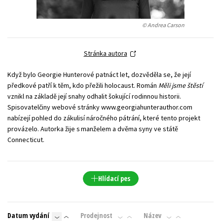
Young adult (SK)
Zahraniční literatura
Zdraví a životní styl
© Andrea Carson
Všechny tituly
Stránka autora
Když bylo Georgie Hunterové patnáct let, dozvěděla se, že její
předkové patří k těm, kdo přežili holocaust. Román
Měli jsme štěstí
vznikl na základě její snahy odhalit šokující rodinnou historii.
Spisovatelčiny webové stránky www.georgiahunterauthor.com
nabízejí pohled do zákulisí náročného pátrání, které tento projekt
provázelo. Autorka žije s manželem a dvěma syny ve státě
Connecticut.
Hlídací pes
Datum vydání
Prodejnost
Název