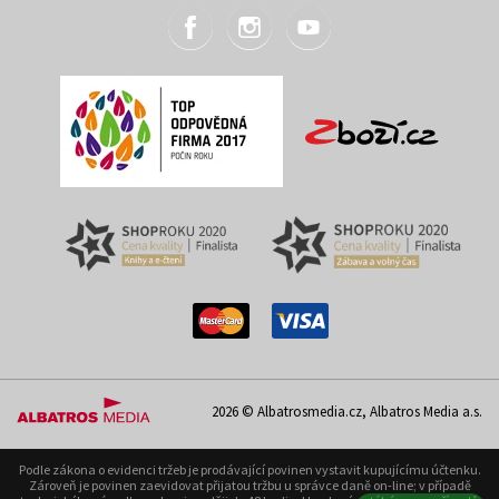
2026 © Albatrosmedia.cz, Albatros Media a.s.
Podle zákona o evidenci tržeb je prodávající povinen vystavit kupujícímu účtenku.
Zároveň je povinen zaevidovat přijatou tržbu u správce daně on-line; v případě