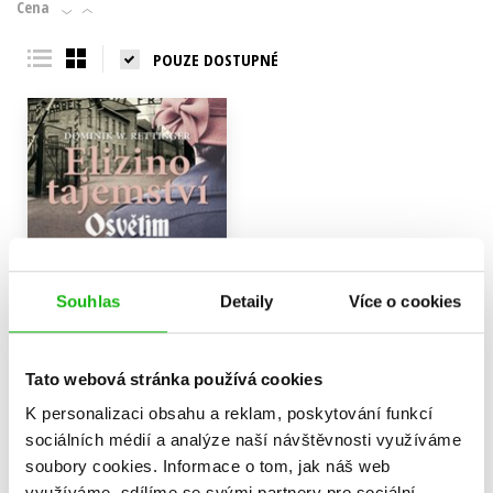
Cena
POUZE DOSTUPNÉ
Elizino tajemství
Souhlas
Detaily
Více o cookies
(audiokniha)
Dominik W. Rettinger
279 Kč
349 Kč
Tato webová stránka používá cookies
K personalizaci obsahu a reklam, poskytování funkcí
Do košíku
sociálních médií a analýze naší návštěvnosti využíváme
soubory cookies.
Informace o tom, jak náš web
využíváme, sdílíme se svými partnery pro sociální