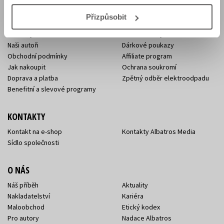
Přizpůsobit
E-SHOP
Aktuality
Knižní novinky
Naši autoři
Dárkové poukazy
Obchodní podmínky
Affiliate program
Jak nakoupit
Ochrana soukromí
Doprava a platba
Zpětný odběr elektroodpadu
Benefitní a slevové programy
KONTAKTY
Kontakt na e-shop
Kontakty Albatros Media
Sídlo společnosti
O NÁS
Náš příběh
Aktuality
Nakladatelství
Kariéra
Maloobchod
Etický kodex
Pro autory
Nadace Albatros