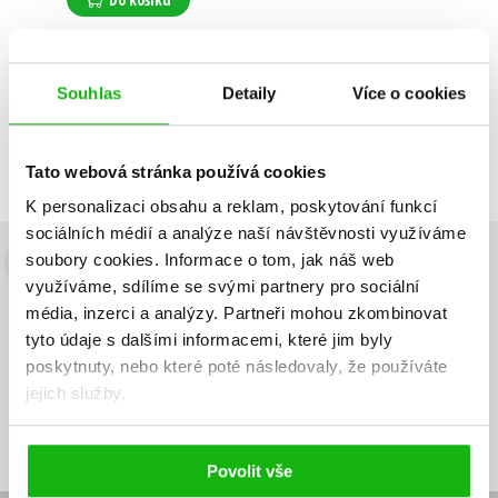
Souhlas
Detaily
Více o cookies
Zobrazuji 1 až 1 z celkem 1 záznamů
Zobraz záznamů
Předchozí
1
Další
Tato webová stránka používá cookies
K personalizaci obsahu a reklam, poskytování funkcí
sociálních médií a analýze naší návštěvnosti využíváme
soubory cookies.
Informace o tom, jak náš web
Budete to vědět jako první!
využíváme, sdílíme se svými partnery pro sociální
média, inzerci a analýzy.
Partneři mohou zkombinovat
Zajímá Vás, jaký knižní hit právě vychází, na jaké zboží je výhodná
sleva, jaká běží soutěž o ceny? Přihlášením k odběru našich e-
tyto údaje s dalšími informacemi, které jim byly
mailových novinek
souhlasíte se zpracováním osobních údajů
.
poskytnuty, nebo které poté následovaly, že používáte
jejich služby.
Vaše e-
Vaše e-
Přihlásit se
mailová
mailová
Vaše e-mailová adresa
adresa
adresa
Povolit vše