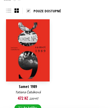
Young adult (SK)
Zahraniční literatura
Zdraví a životní styl
POUZE DOSTUPNÉ
Všechny tituly
Samet 1989
Tatiana Čabáková
472 Kč
590 Kč
Do košíku