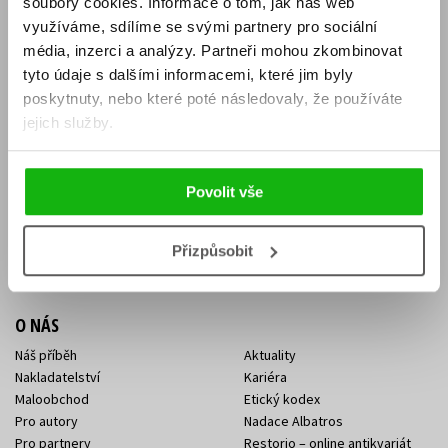
soubory cookies.
Informace o tom, jak náš web
E-SHOP
využíváme, sdílíme se svými partnery pro sociální
média, inzerci a analýzy.
Partneři mohou zkombinovat
Aktuality
Knižní novinky
tyto údaje s dalšími informacemi, které jim byly
Naši autoři
Dárkové poukazy
Obchodní podmínky
Affiliate program
poskytnuty, nebo které poté následovaly, že používáte
Jak nakoupit
Ochrana soukromí
jejich služby.
Doprava a platba
Zpětný odběr elektroodpadu
Benefitní a slevové programy
Povolit vše
KONTAKTY
Kontakt na e-shop
Kontakty Albatros Media
Přizpůsobit
Sídlo společnosti
O NÁS
Náš příběh
Aktuality
Nakladatelství
Kariéra
Maloobchod
Etický kodex
Pro autory
Nadace Albatros
Pro partnery
Restorio – online antikvariát