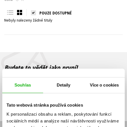
Young adult (SK)
Zahraniční literatura
Zdraví a životní styl
POUZE DOSTUPNÉ
Nebyly nalezeny žádné tituly
Všechny tituly
Budete to vědět jako první!
Zajímá Vás, jaký knižní hit právě vychází, na jaké zboží je výhodná
sleva, jaká běží soutěž o ceny? Přihlášením k odběru našich e-
Souhlas
Detaily
Více o cookies
mailových novinek
souhlasíte se zpracováním osobních údajů
.
Vaše e-
Vaše e-
Přihlásit se
mailová
mailová
Vaše e-mailová adresa
Tato webová stránka používá cookies
adresa
adresa
K personalizaci obsahu a reklam, poskytování funkcí
sociálních médií a analýze naší návštěvnosti využíváme