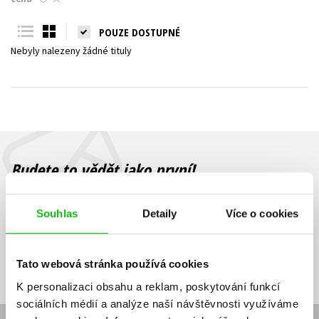
Young adult (SK)
Zahraniční literatura
Zdraví a životní styl
POUZE DOSTUPNÉ
Nebyly nalezeny žádné tituly
Všechny tituly
Budete to vědět jako první!
Zajímá Vás, jaký knižní hit právě vychází, na jaké zboží je výhodná
sleva, jaká běží soutěž o ceny? Přihlášením k odběru našich e-
Souhlas
Detaily
Více o cookies
mailových novinek
souhlasíte se zpracováním osobních údajů
.
Vaše e-
Vaše e-
Přihlásit se
mailová
mailová
Vaše e-mailová adresa
Tato webová stránka používá cookies
adresa
adresa
K personalizaci obsahu a reklam, poskytování funkcí
sociálních médií a analýze naší návštěvnosti využíváme