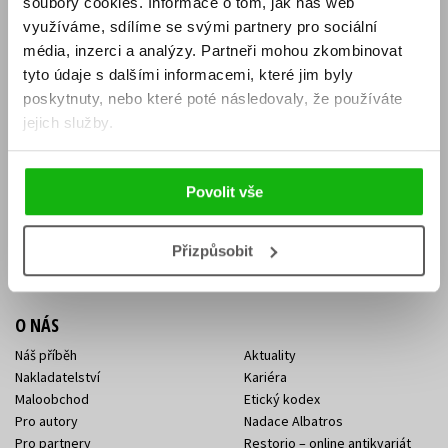
soubory cookies.
Informace o tom, jak náš web
E-SHOP
využíváme, sdílíme se svými partnery pro sociální
média, inzerci a analýzy.
Partneři mohou zkombinovat
Aktuality
Knižní novinky
tyto údaje s dalšími informacemi, které jim byly
Naši autoři
Dárkové poukazy
Obchodní podmínky
Affiliate program
poskytnuty, nebo které poté následovaly, že používáte
Jak nakoupit
Ochrana soukromí
jejich služby.
Doprava a platba
Zpětný odběr elektroodpadu
Benefitní a slevové programy
Povolit vše
KONTAKTY
Kontakt na e-shop
Kontakty Albatros Media
Přizpůsobit
Sídlo společnosti
O NÁS
Náš příběh
Aktuality
Nakladatelství
Kariéra
Maloobchod
Etický kodex
Pro autory
Nadace Albatros
Pro partnery
Restorio – online antikvariát