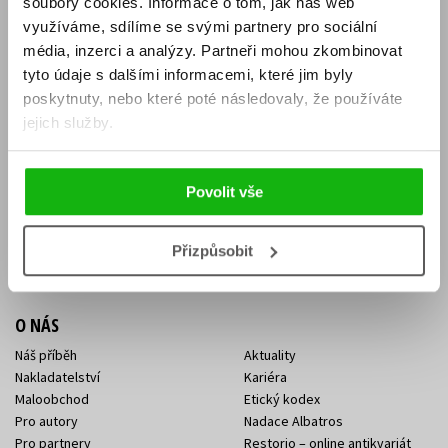
soubory cookies.
Informace o tom, jak náš web
E-SHOP
využíváme, sdílíme se svými partnery pro sociální
média, inzerci a analýzy.
Partneři mohou zkombinovat
Aktuality
Knižní novinky
tyto údaje s dalšími informacemi, které jim byly
Naši autoři
Dárkové poukazy
Obchodní podmínky
Affiliate program
poskytnuty, nebo které poté následovaly, že používáte
Jak nakoupit
Ochrana soukromí
jejich služby.
Doprava a platba
Zpětný odběr elektroodpadu
Benefitní a slevové programy
Povolit vše
KONTAKTY
Kontakt na e-shop
Kontakty Albatros Media
Přizpůsobit
Sídlo společnosti
O NÁS
Náš příběh
Aktuality
Nakladatelství
Kariéra
Maloobchod
Etický kodex
Pro autory
Nadace Albatros
Pro partnery
Restorio – online antikvariát