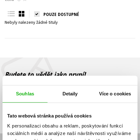
Young adult (SK)
Zahraniční literatura
Zdraví a životní styl
POUZE DOSTUPNÉ
Nebyly nalezeny žádné tituly
Všechny tituly
Budete to vědět jako první!
Zajímá Vás, jaký knižní hit právě vychází, na jaké zboží je výhodná
sleva, jaká běží soutěž o ceny? Přihlášením k odběru našich e-
Souhlas
Detaily
Více o cookies
mailových novinek
souhlasíte se zpracováním osobních údajů
.
Vaše e-
Vaše e-
Přihlásit se
mailová
mailová
Vaše e-mailová adresa
Tato webová stránka používá cookies
adresa
adresa
K personalizaci obsahu a reklam, poskytování funkcí
sociálních médií a analýze naší návštěvnosti využíváme