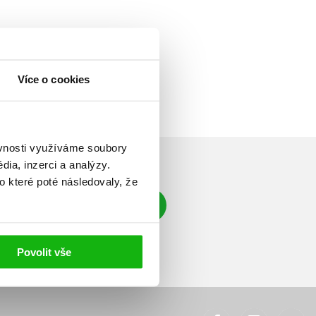
Více o cookies
ěvnosti využíváme soubory
ia, inzerci a analýzy.
o které poté následovaly, že
Přihlásit se
á adresa
Povolit vše