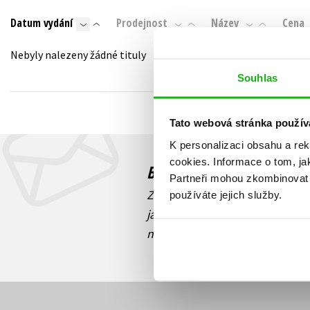
Auto - moto
Datum vydání
Prodejnost
Název
Cena
Jazyky
Beletrie pro děti
Kalendáře
Nebyly nalezeny žádné tituly
Beletrie pro dospělé
Kariéra a osobní rozvoj
Souhlas
Byznys a ekonomie
Komiks
Tato webová stránka použív
K personalizaci obsahu a re
V
cookies.
Informace o tom, ja
Budete to vědět jako prv
Partneři mohou zkombinovat t
Zajímá Vás, jaký knižní hit práv
používáte jejich služby.
jaká běží soutěž o ceny? Přihl
novinek
souhlasíte se zpracov