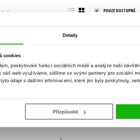
Populárně - naučná pro dospělé
POUZE DOSTUPNÉ
Young adult (SK)
Populárně - naučné pro děti
Zahraniční literatura
Předškoláci
Zdraví a životní styl
Detaily
Příroda a zahrada
á cookies
klam, poskytování funkcí sociálních médií a analýze naší návšt
šechny tituly
k náš web využíváme, sdílíme se svými partnery pro sociální méd
ní!
yto údaje s dalšími informacemi, které jim byly poskytnuty, neb
Vaše e-
Vaše e-
ě vychází, na jaké zboží je výhodná sleva,
mailová
mailová
Vaše e-mailov
adresa
adresa
ášením k odběru našich e-mailových
áním osobních údajů
.
Přizpůsobit