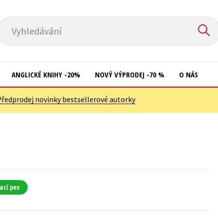
Vyhledávání
ANGLICKÉ KNIHY -20%
NOVÝ VÝPRODEJ -70 %
O NÁS
Předprodej novinky bestsellerové autorky
Přírodní vědy
Křížovky
Společnost, politika
Kuchařky
Technika a věda
New Adult
Učebnice
Ostatní
Umění a kultura
Počítače
ací pes
Výchova a pedagogika
Poezie
Young adult