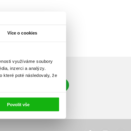
Více o cookies
ěvnosti využíváme soubory
ia, inzerci a analýzy.
o které poté následovaly, že
Přihlásit se
á adresa
Povolit vše