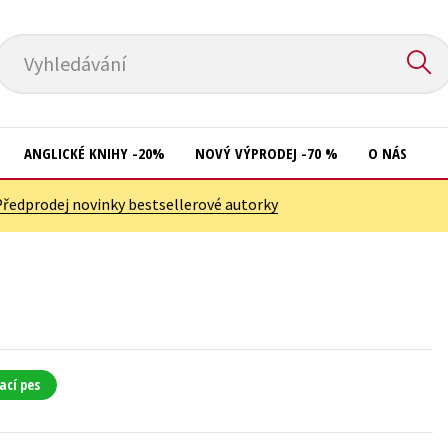
Vyhledávání
ANGLICKÉ KNIHY -20%
NOVÝ VÝPRODEJ -70 %
O NÁS
Předprodej novinky bestsellerové autorky
Přírodní vědy
Křížovky
Společnost, politika
Kuchařky
Technika a věda
New Adult
Učebnice
Ostatní
Umění a kultura
Počítače
ací pes
Výchova a pedagogika
Poezie
Young adult