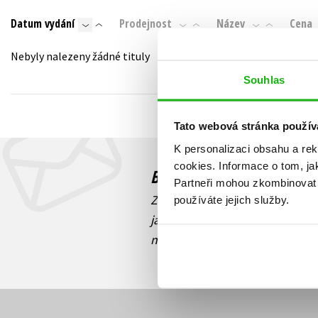
Auto - moto
Datum vydání
Prodejnost
Název
Cena
Jazyky
Beletrie pro děti
Kalendáře
Nebyly nalezeny žádné tituly
Beletrie pro dospělé
Kariéra a osobní rozvoj
Souhlas
Byznys a ekonomie
Komiks
Tato webová stránka použív
K personalizaci obsahu a re
V
cookies.
Informace o tom, ja
Budete to vědět jako prv
Partneři mohou zkombinovat t
Zajímá Vás, jaký knižní hit práv
používáte jejich služby.
jaká běží soutěž o ceny? Přihl
novinek
souhlasíte se zpracov