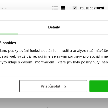
Populárně - naučná pro dospělé
POUZE DOSTUPNÉ
Young adult (SK)
Populárně - naučné pro děti
Zahraniční literatura
Předškoláci
Zdraví a životní styl
Detaily
Příroda a zahrada
á cookies
klam, poskytování funkcí sociálních médií a analýze naší návšt
šechny tituly
k náš web využíváme, sdílíme se svými partnery pro sociální méd
ní!
yto údaje s dalšími informacemi, které jim byly poskytnuty, neb
Vaše e-
Vaše e-
ě vychází, na jaké zboží je výhodná sleva,
mailová
mailová
Vaše e-mailov
adresa
adresa
ášením k odběru našich e-mailových
áním osobních údajů
.
Přizpůsobit