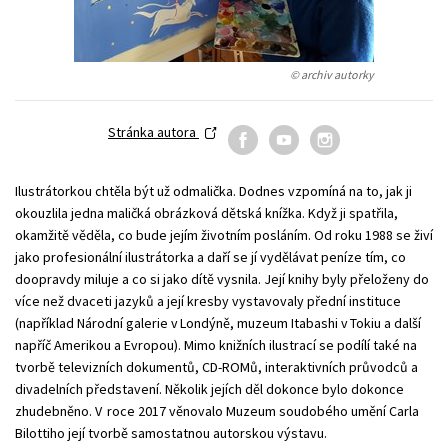
Young adult (SK)
Zahraniční literatura
Zdraví a životní styl
Všechny tituly
© archiv autorky
Stránka autora
Ilustrátorkou chtěla být už odmalička. Dodnes vzpomíná na to, jak ji
okouzlila jedna maličká obrázková dětská knížka. Když ji spatřila,
okamžitě věděla, co bude jejím životním posláním. Od roku 1988 se živí
jako profesionální ilustrátorka a daří se jí vydělávat peníze tím, co
doopravdy miluje a co si jako dítě vysnila. Její knihy byly přeloženy do
více než dvaceti jazyků a její kresby vystavovaly přední instituce
(například Národní galerie v Londýně, muzeum Itabashi v Tokiu a další
napříč Amerikou a Evropou). Mimo knižních ilustrací se podílí také na
tvorbě televizních dokumentů, CD-ROMů, interaktivních průvodců a
divadelních představení. Několik jejích děl dokonce bylo dokonce
zhudebněno. V roce 2017 věnovalo Muzeum soudobého umění Carla
Bilottiho její tvorbě samostatnou autorskou výstavu.