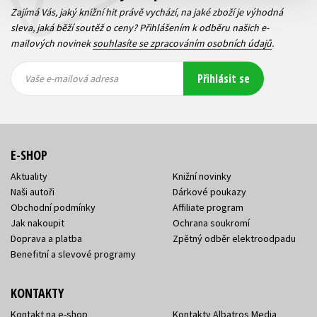
Zajímá Vás, jaký knižní hit právě vychází, na jaké zboží je výhodná
sleva, jaká běží soutěž o ceny? Přihlášením k odběru našich e-
mailových novinek
souhlasíte se zpracováním osobních údajů
.
Vaše e-
Vaše e-
Přihlásit se
mailová
mailová
Vaše e-mailová adresa
adresa
adresa
E-SHOP
Aktuality
Knižní novinky
Naši autoři
Dárkové poukazy
Obchodní podmínky
Affiliate program
Jak nakoupit
Ochrana soukromí
Doprava a platba
Zpětný odběr elektroodpadu
Benefitní a slevové programy
KONTAKTY
Kontakt na e-shop
Kontakty Albatros Media