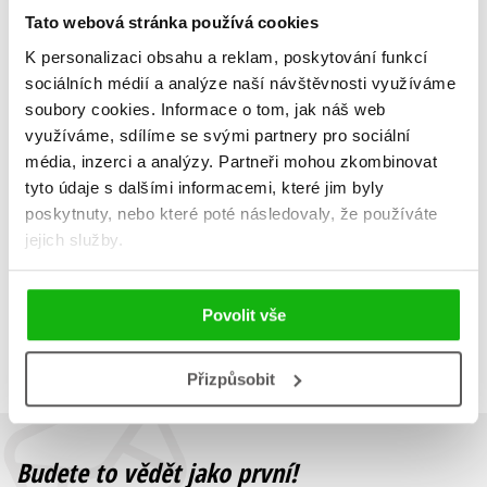
Tato webová stránka používá cookies
K personalizaci obsahu a reklam, poskytování funkcí
Génius jménem Leonardo
sociálních médií a analýze naší návštěvnosti využíváme
Guido Visconti
,
soubory cookies.
Informace o tom, jak náš web
Bimba Landmannová
využíváme, sdílíme se svými partnery pro sociální
199 Kč
249 Kč
média, inzerci a analýzy.
Partneři mohou zkombinovat
tyto údaje s dalšími informacemi, které jim byly
Do košíku
poskytnuty, nebo které poté následovaly, že používáte
jejich služby.
Zobrazuji 1 až 1 z celkem 1 záznamů
Povolit vše
Zobraz záznamů
Předchozí
1
Další
Přizpůsobit
Budete to vědět jako první!