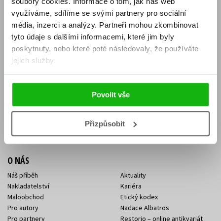
soubory cookies.
Informace o tom, jak náš web
E-SHOP
využíváme, sdílíme se svými partnery pro sociální
média, inzerci a analýzy.
Partneři mohou zkombinovat
Aktuality
Knižní novinky
tyto údaje s dalšími informacemi, které jim byly
Naši autoři
Dárkové poukazy
Obchodní podmínky
Affiliate program
poskytnuty, nebo které poté následovaly, že používáte
Jak nakoupit
Ochrana soukromí
jejich služby.
Doprava a platba
Zpětný odběr elektroodpadu
Benefitní a slevové programy
Povolit vše
KONTAKTY
Kontakt na e-shop
Kontakty Albatros Media
Přizpůsobit
Sídlo společnosti
O NÁS
Náš příběh
Aktuality
Nakladatelství
Kariéra
Maloobchod
Etický kodex
Pro autory
Nadace Albatros
Pro partnery
Restorio – online antikvariát