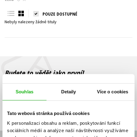
Young adult (SK)
Zahraniční literatura
Zdraví a životní styl
POUZE DOSTUPNÉ
Nebyly nalezeny žádné tituly
Všechny tituly
Budete to vědět jako první!
Zajímá Vás, jaký knižní hit právě vychází, na jaké zboží je výhodná
sleva, jaká běží soutěž o ceny? Přihlášením k odběru našich e-
Souhlas
Detaily
Více o cookies
mailových novinek
souhlasíte se zpracováním osobních údajů
.
Vaše e-
Vaše e-
Přihlásit se
mailová
mailová
Vaše e-mailová adresa
Tato webová stránka používá cookies
adresa
adresa
K personalizaci obsahu a reklam, poskytování funkcí
sociálních médií a analýze naší návštěvnosti využíváme