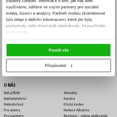
soubory cookies.
Informace o tom, jak náš web
E-SHOP
využíváme, sdílíme se svými partnery pro sociální
média, inzerci a analýzy.
Partneři mohou zkombinovat
Aktuality
Knižní novinky
tyto údaje s dalšími informacemi, které jim byly
Naši autoři
Dárkové poukazy
Obchodní podmínky
Affiliate program
poskytnuty, nebo které poté následovaly, že používáte
Jak nakoupit
Ochrana soukromí
jejich služby.
Doprava a platba
Zpětný odběr elektroodpadu
Benefitní a slevové programy
Povolit vše
KONTAKTY
Kontakt na e-shop
Kontakty Albatros Media
Přizpůsobit
Sídlo společnosti
O NÁS
Náš příběh
Aktuality
Nakladatelství
Kariéra
Maloobchod
Etický kodex
Pro autory
Nadace Albatros
Pro partnery
Restorio – online antikvariát