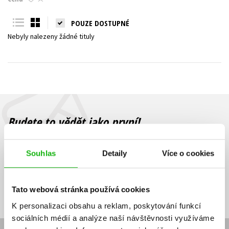
Young adult (SK)
Zahraniční literatura
Zdraví a životní styl
POUZE DOSTUPNÉ
Nebyly nalezeny žádné tituly
Všechny tituly
Budete to vědět jako první!
Zajímá Vás, jaký knižní hit právě vychází, na jaké zboží je výhodná
sleva, jaká běží soutěž o ceny? Přihlášením k odběru našich e-
Souhlas
Detaily
Více o cookies
mailových novinek
souhlasíte se zpracováním osobních údajů
.
Vaše e-
Vaše e-
Přihlásit se
mailová
mailová
Vaše e-mailová adresa
Tato webová stránka používá cookies
adresa
adresa
K personalizaci obsahu a reklam, poskytování funkcí
sociálních médií a analýze naší návštěvnosti využíváme