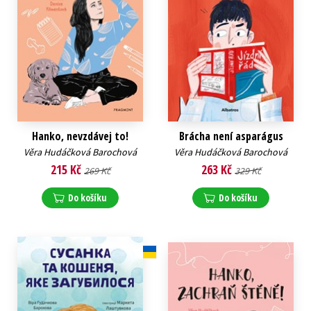
Hanko, nevzdávej to!
Brácha není asparágus
Věra Hudáčková Barochová
Věra Hudáčková Barochová
215 Kč
263 Kč
269 Kč
329 Kč
Do košíku
Do košíku