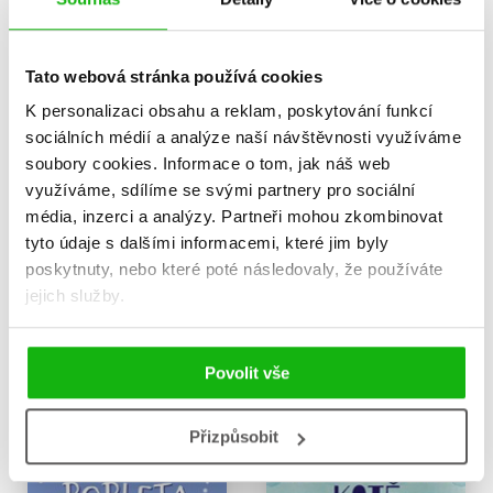
Tato webová stránka používá cookies
K personalizaci obsahu a reklam, poskytování funkcí
sociálních médií a analýze naší návštěvnosti využíváme
soubory cookies.
Informace o tom, jak náš web
využíváme, sdílíme se svými partnery pro sociální
média, inzerci a analýzy.
Partneři mohou zkombinovat
Pohlaď koně po duši
Příběhy ze zoo - Lachtánek
tyto údaje s dalšími informacemi, které jim byly
nezbeda
Věra Hudáčková Barochová
poskytnuty, nebo které poté následovaly, že používáte
Věra Hudáčková Barochová
215 Kč
269 Kč
jejich služby.
199 Kč
249 Kč
Do košíku
Do košíku
Povolit vše
Přizpůsobit