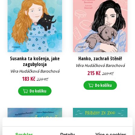
Susanka ta košenja, jake
Hanko, zachraň štěně!
zagubylosja
Věra Hudáčková Barochová
Věra Hudáčková Barochová
215 Kč
269 Kč
183 Kč
229 Kč
Do košíku
Do košíku
Souhlas
Detaily
Více o cookies