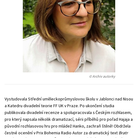
Young adult (SK)
Zahraniční literatura
Zdraví a životní styl
Všechny tituly
© Archiv autorky
Vystudovala Střední uměleckoprůmyslovou školu v Jablonci nad Nisou
a Katedru divadelní teorie FF UK v Praze. Po ukončení studia
publikovala divadelní recenze a spolupracovala s Českým rozhlasem,
pro který napsala několik dramatizací, sérii příběhů pro pořad Hajaja a
původní rozhlasovou hru pro mládež Hanko, zachraň štěně! Obdržela
čestné ocenění v Prix Bohemia Radio Autor za dramatický text
Bratr