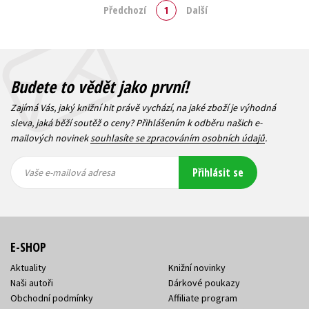
Předchozí
1
Další
Budete to vědět jako první!
Zajímá Vás, jaký knižní hit právě vychází, na jaké zboží je výhodná
sleva, jaká běží soutěž o ceny? Přihlášením k odběru našich e-
mailových novinek
souhlasíte se zpracováním osobních údajů
.
Vaše e-
Vaše e-
Přihlásit se
mailová
mailová
Vaše e-mailová adresa
adresa
adresa
E-SHOP
Aktuality
Knižní novinky
Naši autoři
Dárkové poukazy
Obchodní podmínky
Affiliate program