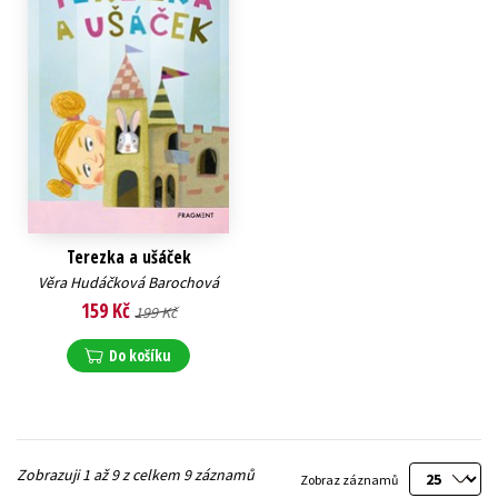
Terezka a ušáček
Věra Hudáčková Barochová
159 Kč
199 Kč
Do košíku
Zobrazuji 1 až 9 z celkem 9 záznamů
Zobraz záznamů