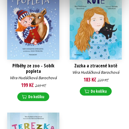
Příběhy ze zoo - Sobík
Zuzka a ztracené kotě
popleta
Věra Hudáčková Barochová
Věra Hudáčková Barochová
183 Kč
229 Kč
199 Kč
249 Kč
Do košíku
Do košíku