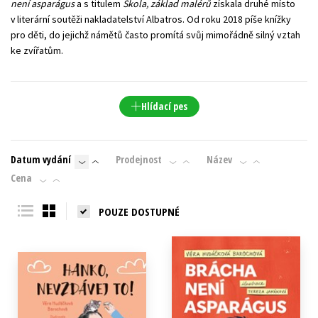
není asparágus
a s titulem
Škola, základ malérů
získala druhé místo
v literární soutěži nakladatelství Albatros. Od roku 2018 píše knížky
pro děti, do jejichž námětů často promítá svůj mimořádně silný vztah
ke zvířatům.
Hlídací pes
Datum vydání
Prodejnost
Název
Cena
POUZE DOSTUPNÉ