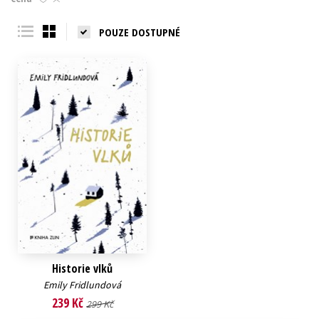
Young adult (SK)
Zahraniční literatura
Zdraví a životní styl
POUZE DOSTUPNÉ
Všechny tituly
Historie vlků
Emily Fridlundová
239 Kč
299 Kč