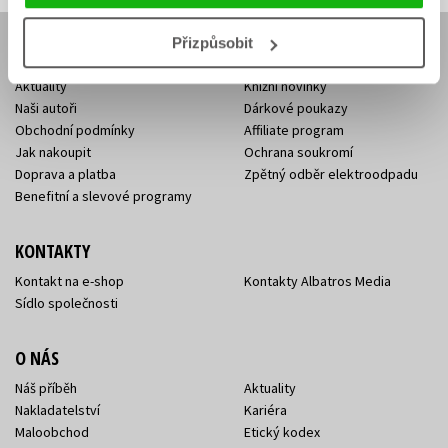
Přizpůsobit
E-SHOP
Aktuality
Knižní novinky
Naši autoři
Dárkové poukazy
Obchodní podmínky
Affiliate program
Jak nakoupit
Ochrana soukromí
Doprava a platba
Zpětný odběr elektroodpadu
Benefitní a slevové programy
KONTAKTY
Kontakt na e-shop
Kontakty Albatros Media
Sídlo společnosti
O NÁS
Náš příběh
Aktuality
Nakladatelství
Kariéra
Maloobchod
Etický kodex