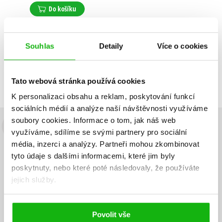
Do košíku
Souhlas
Detaily
Více o cookies
Zobrazuji 1 až 1 z celkem 1 záznamů
Zobraz záznamů
Předchozí
1
Další
Tato webová stránka používá cookies
K personalizaci obsahu a reklam, poskytování funkcí
sociálních médií a analýze naší návštěvnosti využíváme
soubory cookies.
Informace o tom, jak náš web
Budete to vědět jako první!
využíváme, sdílíme se svými partnery pro sociální
média, inzerci a analýzy.
Partneři mohou zkombinovat
Zajímá Vás, jaký knižní hit právě vychází, na jaké zboží je výhodná
tyto údaje s dalšími informacemi, které jim byly
sleva, jaká běží soutěž o ceny? Přihlášením k odběru našich e-
poskytnuty, nebo které poté následovaly, že používáte
mailových novinek
souhlasíte se zpracováním osobních údajů
.
jejich služby.
Vaše e-
Vaše e-
Přihlásit se
mailová
mailová
Vaše e-mailová adresa
adresa
adresa
Povolit vše