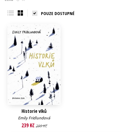
Young adult (SK)
Zahraniční literatura
Zdraví a životní styl
POUZE DOSTUPNÉ
Všechny tituly
Historie vlků
Emily Fridlundová
239 Kč
299 Kč