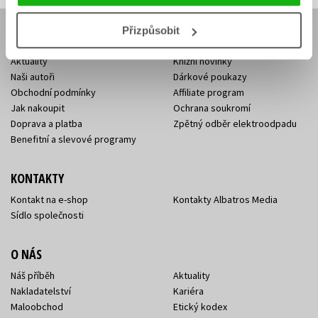
Přizpůsobit
E-SHOP
Aktuality
Knižní novinky
Naši autoři
Dárkové poukazy
Obchodní podmínky
Affiliate program
Jak nakoupit
Ochrana soukromí
Doprava a platba
Zpětný odběr elektroodpadu
Benefitní a slevové programy
KONTAKTY
Kontakt na e-shop
Kontakty Albatros Media
Sídlo společnosti
O NÁS
Náš příběh
Aktuality
Nakladatelství
Kariéra
Maloobchod
Etický kodex