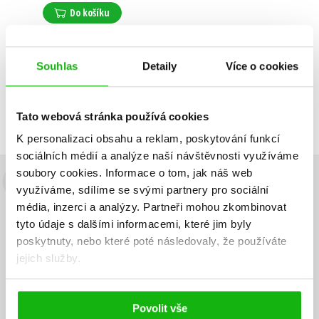
Do košíku
Souhlas
Detaily
Více o cookies
Zobrazuji 1 až 1 z celkem 1 záznamů
Zobraz záznamů
Předchozí
1
Další
Tato webová stránka používá cookies
K personalizaci obsahu a reklam, poskytování funkcí
sociálních médií a analýze naší návštěvnosti využíváme
soubory cookies.
Informace o tom, jak náš web
Budete to vědět jako první!
využíváme, sdílíme se svými partnery pro sociální
média, inzerci a analýzy.
Partneři mohou zkombinovat
Zajímá Vás, jaký knižní hit právě vychází, na jaké zboží je výhodná
tyto údaje s dalšími informacemi, které jim byly
sleva, jaká běží soutěž o ceny? Přihlášením k odběru našich e-
poskytnuty, nebo které poté následovaly, že používáte
mailových novinek
souhlasíte se zpracováním osobních údajů
.
jejich služby.
Vaše e-
Vaše e-
Přihlásit se
mailová
mailová
Vaše e-mailová adresa
adresa
adresa
Povolit vše