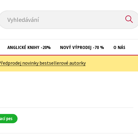
Vyhledávání
ANGLICKÉ KNIHY -20%
NOVÝ VÝPRODEJ -70 %
O NÁS
Předprodej novinky bestsellerové autorky
Přírodní vědy
Křížovky
Společnost, politika
Kuchařky
Technika a věda
New Adult
Učebnice
Ostatní
Umění a kultura
Počítače
ací pes
Výchova a pedagogika
Poezie
Young adult