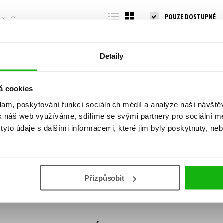
Populárně - naučná pro dospělé
POUZE DOSTUPNÉ
Young adult (SK)
Populárně - naučné pro děti
Zahraniční literatura
Předškoláci
Zdraví a životní styl
Detaily
Příroda a zahrada
á cookies
klam, poskytování funkcí sociálních médií a analýze naší návšt
šechny tituly
k náš web využíváme, sdílíme se svými partnery pro sociální méd
ní!
yto údaje s dalšími informacemi, které jim byly poskytnuty, neb
Vaše e-
Vaše e-
ě vychází, na jaké zboží je výhodná sleva,
mailová
mailová
Vaše e-mailov
adresa
adresa
ášením k odběru našich e-mailových
áním osobních údajů
.
Přizpůsobit