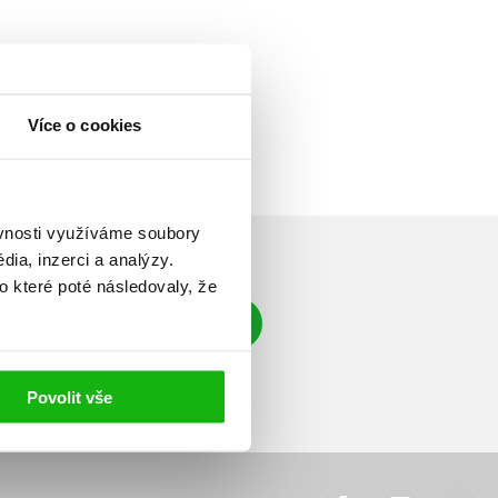
Více o cookies
ěvnosti využíváme soubory
ia, inzerci a analýzy.
o které poté následovaly, že
Přihlásit se
á adresa
Povolit vše