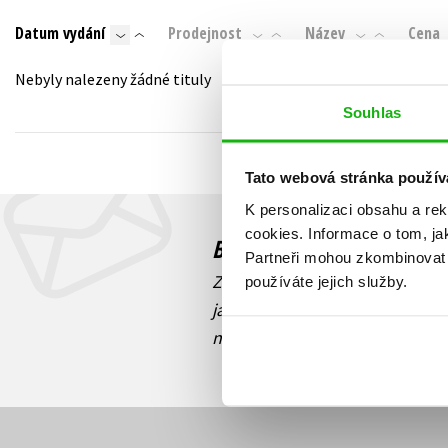
Auto - moto
Datum vydání
Prodejnost
Název
Cena
Jazyky
Beletrie pro děti
Kalendáře
Nebyly nalezeny žádné tituly
Beletrie pro dospělé
Kariéra a osobní rozvoj
Souhlas
Byznys a ekonomie
Komiks
Tato webová stránka použív
K personalizaci obsahu a re
V
cookies.
Informace o tom, ja
Budete to vědět jako prv
Partneři mohou zkombinovat t
Zajímá Vás, jaký knižní hit práv
používáte jejich služby.
jaká běží soutěž o ceny? Přihl
novinek
souhlasíte se zpracov