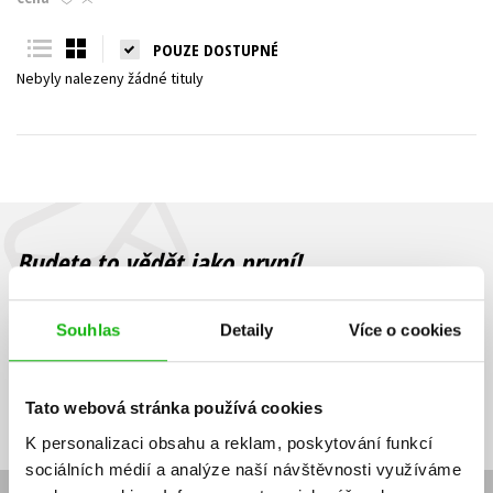
Young adult (SK)
Zahraniční literatura
Zdraví a životní styl
POUZE DOSTUPNÉ
Nebyly nalezeny žádné tituly
Všechny tituly
Budete to vědět jako první!
Zajímá Vás, jaký knižní hit právě vychází, na jaké zboží je výhodná
sleva, jaká běží soutěž o ceny? Přihlášením k odběru našich e-
Souhlas
Detaily
Více o cookies
mailových novinek
souhlasíte se zpracováním osobních údajů
.
Vaše e-
Vaše e-
Přihlásit se
mailová
mailová
Vaše e-mailová adresa
Tato webová stránka používá cookies
adresa
adresa
K personalizaci obsahu a reklam, poskytování funkcí
sociálních médií a analýze naší návštěvnosti využíváme