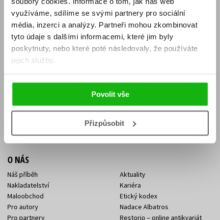
soubory cookies.
Informace o tom, jak náš web
E-SHOP
využíváme, sdílíme se svými partnery pro sociální
média, inzerci a analýzy.
Partneři mohou zkombinovat
Aktuality
Knižní novinky
tyto údaje s dalšími informacemi, které jim byly
Naši autoři
Dárkové poukazy
Obchodní podmínky
Affiliate program
poskytnuty, nebo které poté následovaly, že používáte
Jak nakoupit
Ochrana soukromí
jejich služby.
Doprava a platba
Zpětný odběr elektroodpadu
Benefitní a slevové programy
Povolit vše
KONTAKTY
Kontakt na e-shop
Kontakty Albatros Media
Přizpůsobit
Sídlo společnosti
O NÁS
Náš příběh
Aktuality
Nakladatelství
Kariéra
Maloobchod
Etický kodex
Pro autory
Nadace Albatros
Pro partnery
Restorio – online antikvariát