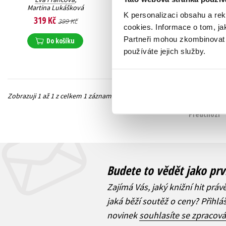
Martina Lukášková
K personalizaci obsahu a re
319 Kč
399 Kč
cookies.
Informace o tom, ja
Partneři mohou zkombinovat t
Do košíku
používáte jejich služby.
Zobrazuji 1 až 1 z celkem 1 záznamů
Předchozí
Budete to vědět jako prv
Zajímá Vás, jaký knižní hit práv
jaká běží soutěž o ceny? Přihl
novinek
souhlasíte se zpracov