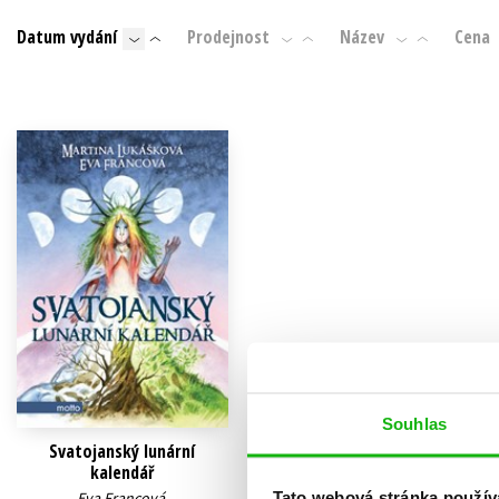
Auto - moto
Datum vydání
Prodejnost
Název
Cena
Jazyky
Beletrie pro děti
Kalendáře
Beletrie pro dospělé
Kariéra a osobní rozvoj
Byznys a ekonomie
Komiks
V
Souhlas
Svatojanský lunární
kalendář
Tato webová stránka použív
Eva Francová
,