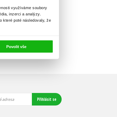
ěvnosti využíváme soubory
ia, inzerci a analýzy.
o které poté následovaly, že
Povolit vše
Přihlásit se
á adresa