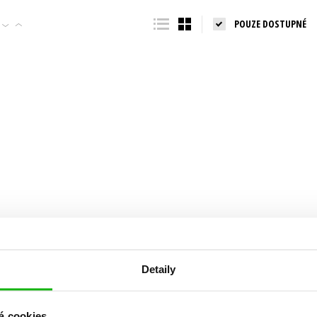
Populárně - naučná pro dospělé
POUZE DOSTUPNÉ
Young adult (SK)
Populárně - naučné pro děti
Zahraniční literatura
Předškoláci
Zdraví a životní styl
Příroda a zahrada
šechny tituly
Detaily
á cookies