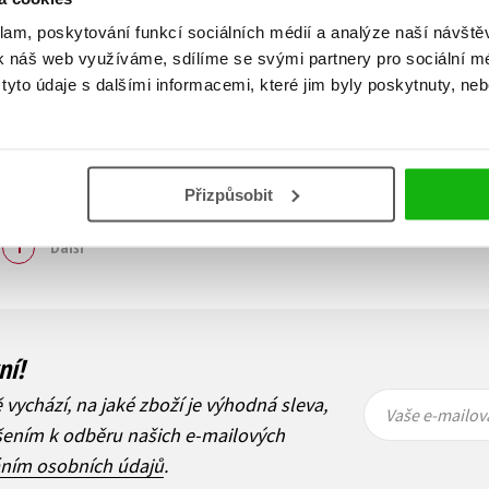
klam, poskytování funkcí sociálních médií a analýze naší návšt
k náš web využíváme, sdílíme se svými partnery pro sociální méd
yto údaje s dalšími informacemi, které jim byly poskytnuty, neb
Přizpůsobit
Zobraz záznamů
1
Další
ní!
Vaše e-
Vaše e-
ě vychází, na jaké zboží je výhodná sleva,
mailová
mailová
Vaše e-mailov
adresa
adresa
ášením k odběru našich e-mailových
áním osobních údajů
.