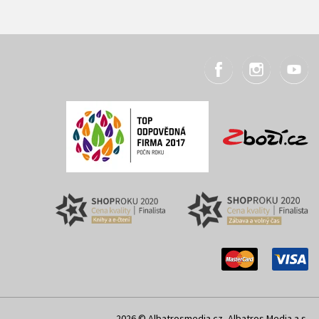
2026 © Albatrosmedia.cz, Albatros Media a.s.