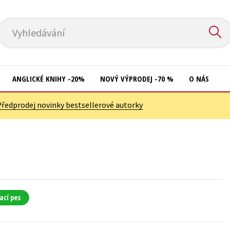
Vyhledávání
ANGLICKÉ KNIHY -20%
NOVÝ VÝPRODEJ -70 %
O NÁS
Předprodej novinky bestsellerové autorky
Přírodní vědy
Křížovky
Společnost, politika
Kuchařky
Technika a věda
New Adult
Učebnice
Ostatní
Umění a kultura
Počítače
ací pes
Výchova a pedagogika
Poezie
Young adult