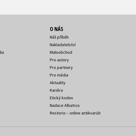
O NÁS
Náš příběh
Nakladatelství
ia
Maloobchod
Pro autory
Pro partnery
Pro média
Aktuality
Kariéra
Etický kodex
Nadace Albatros
Restorio – online antikvariát