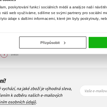
klam, poskytování funkcí sociálních médií a analýze naší návšt
k náš web využíváme, sdílíme se svými partnery pro sociální méd
yto údaje s dalšími informacemi, které jim byly poskytnuty, neb
Přizpůsobit
Zobraz záznamů
1
Další
ní!
Vaše e-
Vaše e-
ě vychází, na jaké zboží je výhodná sleva,
mailová
mailová
Vaše e-mailov
adresa
adresa
ášením k odběru našich e-mailových
áním osobních údajů
.