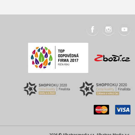
2026 © Albatrosmedia.cz, Albatros Media a.s.