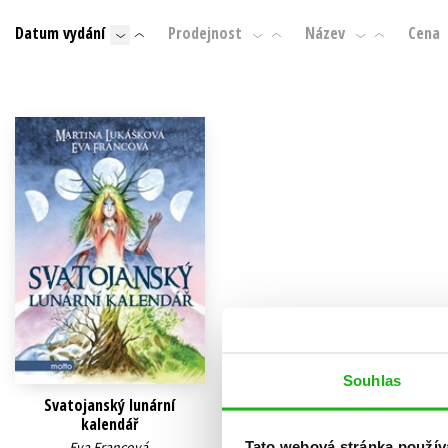
Auto - moto
Datum vydání
Prodejnost
Název
Cena
Jazyky
Beletrie pro děti
Kalendáře
Beletrie pro dospělé
Kariéra a osobní rozvoj
Byznys a ekonomie
Komiks
V
Souhlas
Svatojanský lunární
kalendář
Tato webová stránka použív
Eva Francová
,