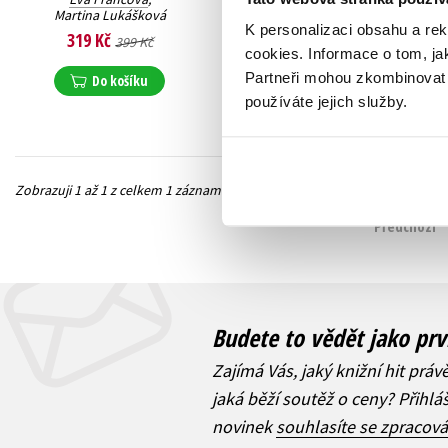
Martina Lukášková
K personalizaci obsahu a re
319 Kč
399 Kč
cookies.
Informace o tom, ja
Partneři mohou zkombinovat t
Do košíku
používáte jejich služby.
Zobrazuji 1 až 1 z celkem 1 záznamů
Předchozí
Budete to vědět jako prv
Zajímá Vás, jaký knižní hit práv
jaká běží soutěž o ceny? Přihl
novinek
souhlasíte se zpracov