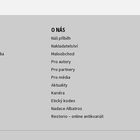
O NÁS
Náš příběh
Nakladatelství
ia
Maloobchod
Pro autory
Pro partnery
Pro média
Aktuality
Kariéra
Etický kodex
Nadace Albatros
Restorio – online antikvariát