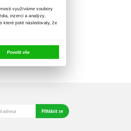
ěvnosti využíváme soubory
ia, inzerci a analýzy.
o které poté následovaly, že
Povolit vše
Přihlásit se
á adresa