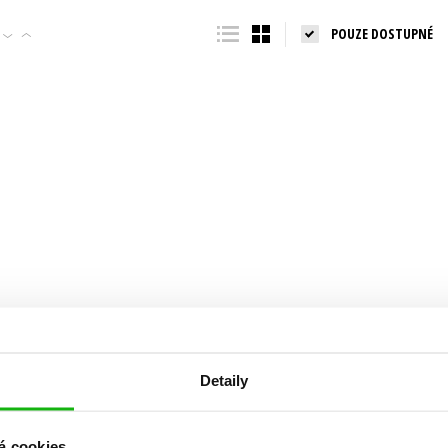
Populárně - naučná pro dospělé
POUZE DOSTUPNÉ
Young adult (SK)
Populárně - naučné pro děti
Zahraniční literatura
Předškoláci
Zdraví a životní styl
Příroda a zahrada
šechny tituly
Detaily
á cookies