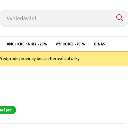
Vyhledávání
ANGLICKÉ KNIHY -20%
VÝPRODEJ -70 %
O NÁS
Předprodej novinky bestsellerové autorky
Přírodní vědy
Křížovky
Společnost, politika
Kuchařky
Technika a věda
New Adult
Učebnice
Ostatní
Umění a kultura
Počítače
ací pes
Výchova a pedagogika
Poezie
Young adult