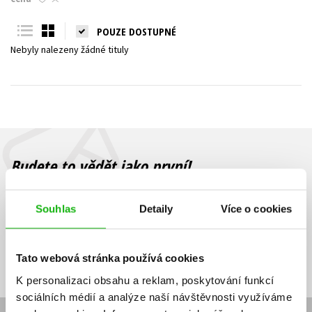
Young adult (SK)
Zahraniční literatura
Zdraví a životní styl
POUZE DOSTUPNÉ
Nebyly nalezeny žádné tituly
Všechny tituly
Budete to vědět jako první!
Zajímá Vás, jaký knižní hit právě vychází, na jaké zboží je výhodná
sleva, jaká běží soutěž o ceny? Přihlášením k odběru našich e-
Souhlas
Detaily
Více o cookies
mailových novinek
souhlasíte se zpracováním osobních údajů
.
Vaše e-
Vaše e-
Přihlásit se
mailová
mailová
Vaše e-mailová adresa
Tato webová stránka používá cookies
adresa
adresa
K personalizaci obsahu a reklam, poskytování funkcí
sociálních médií a analýze naší návštěvnosti využíváme