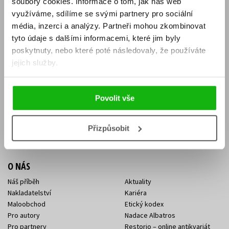
soubory cookies.
Informace o tom, jak náš web
E-SHOP
využíváme, sdílíme se svými partnery pro sociální
média, inzerci a analýzy.
Partneři mohou zkombinovat
Aktuality
Knižní novinky
tyto údaje s dalšími informacemi, které jim byly
Naši autoři
Dárkové poukazy
Obchodní podmínky
Affiliate program
poskytnuty, nebo které poté následovaly, že používáte
Jak nakoupit
Ochrana soukromí
jejich služby.
Doprava a platba
Zpětný odběr elektroodpadu
Benefitní a slevové programy
Povolit vše
KONTAKTY
Kontakt na e-shop
Kontakty Albatros Media
Přizpůsobit
Sídlo společnosti
O NÁS
Náš příběh
Aktuality
Nakladatelství
Kariéra
Maloobchod
Etický kodex
Pro autory
Nadace Albatros
Pro partnery
Restorio – online antikvariát