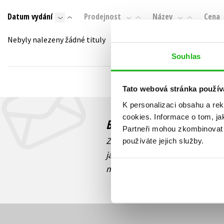
Auto - moto
Datum vydání
Prodejnost
Název
Cena
Jazyky
Beletrie pro děti
Kalendáře
Nebyly nalezeny žádné tituly
Beletrie pro dospělé
Kariéra a osobní rozvoj
Souhlas
Byznys a ekonomie
Komiks
Tato webová stránka použív
K personalizaci obsahu a re
V
cookies.
Informace o tom, ja
Budete to vědět jako prv
Partneři mohou zkombinovat t
Zajímá Vás, jaký knižní hit práv
používáte jejich služby.
jaká běží soutěž o ceny? Přihl
novinek
souhlasíte se zpracov