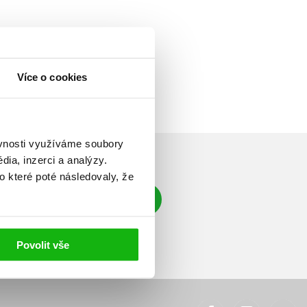
Více o cookies
ěvnosti využíváme soubory
ia, inzerci a analýzy.
o které poté následovaly, že
Přihlásit se
á adresa
Povolit vše