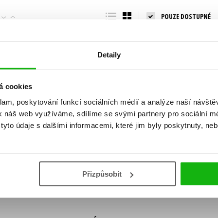
Populárně - naučná pro dospělé
POUZE DOSTUPNÉ
Young adult (SK)
Populárně - naučné pro děti
Zahraniční literatura
Předškoláci
Zdraví a životní styl
Detaily
Příroda a zahrada
á cookies
klam, poskytování funkcí sociálních médií a analýze naší návšt
šechny tituly
k náš web využíváme, sdílíme se svými partnery pro sociální méd
ní!
yto údaje s dalšími informacemi, které jim byly poskytnuty, neb
Vaše e-
Vaše e-
ě vychází, na jaké zboží je výhodná sleva,
mailová
mailová
Vaše e-mailov
adresa
adresa
ášením k odběru našich e-mailových
áním osobních údajů
.
Přizpůsobit