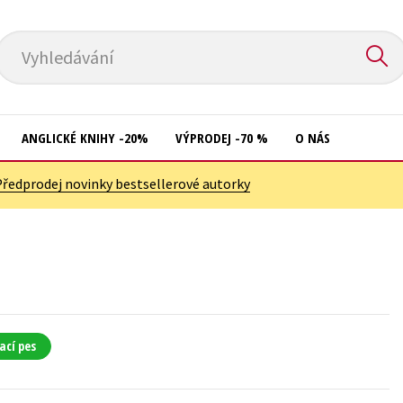
Vyhledávání
ANGLICKÉ KNIHY -20%
VÝPRODEJ -70 %
O NÁS
Předprodej novinky bestsellerové autorky
Přírodní vědy
Křížovky
Společnost, politika
Kuchařky
Technika a věda
New Adult
Učebnice
Ostatní
Umění a kultura
Počítače
ací pes
Výchova a pedagogika
Poezie
Young adult