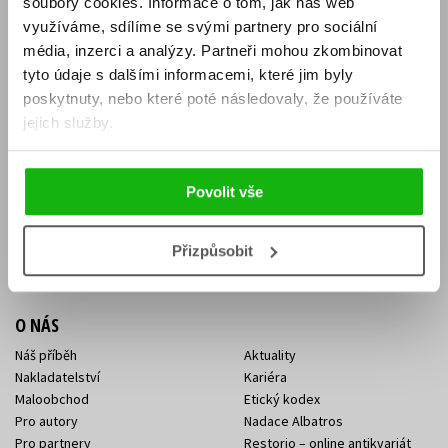
soubory cookies.
Informace o tom, jak náš web
E-SHOP
využíváme, sdílíme se svými partnery pro sociální
média, inzerci a analýzy.
Partneři mohou zkombinovat
Aktuality
Knižní novinky
tyto údaje s dalšími informacemi, které jim byly
Naši autoři
Dárkové poukazy
Obchodní podmínky
Affiliate program
poskytnuty, nebo které poté následovaly, že používáte
Jak nakoupit
Ochrana soukromí
jejich služby.
Doprava a platba
Zpětný odběr elektroodpadu
Benefitní a slevové programy
Povolit vše
KONTAKTY
Kontakt na e-shop
Kontakty Albatros Media
Přizpůsobit
Sídlo společnosti
O NÁS
Náš příběh
Aktuality
Nakladatelství
Kariéra
Maloobchod
Etický kodex
Pro autory
Nadace Albatros
Pro partnery
Restorio – online antikvariát