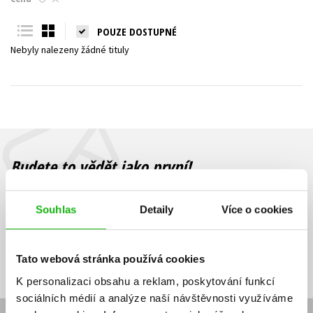
Young adult (SK)
Zahraniční literatura
Zdraví a životní styl
POUZE DOSTUPNÉ
Nebyly nalezeny žádné tituly
Všechny tituly
Budete to vědět jako první!
Zajímá Vás, jaký knižní hit právě vychází, na jaké zboží je výhodná
sleva, jaká běží soutěž o ceny? Přihlášením k odběru našich e-
Souhlas
Detaily
Více o cookies
mailových novinek
souhlasíte se zpracováním osobních údajů
.
Vaše e-
Vaše e-
Přihlásit se
mailová
mailová
Vaše e-mailová adresa
Tato webová stránka používá cookies
adresa
adresa
K personalizaci obsahu a reklam, poskytování funkcí
sociálních médií a analýze naší návštěvnosti využíváme