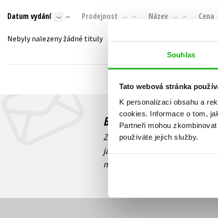
Auto - moto
Datum vydání
Prodejnost
Název
Cena
Jazyky
Beletrie pro děti
Kalendáře
Nebyly nalezeny žádné tituly
Beletrie pro dospělé
Kariéra a osobní rozvoj
Souhlas
Byznys a ekonomie
Komiks
Tato webová stránka použív
K personalizaci obsahu a re
V
cookies.
Informace o tom, ja
Budete to vědět jako prv
Partneři mohou zkombinovat t
Zajímá Vás, jaký knižní hit práv
používáte jejich služby.
jaká běží soutěž o ceny? Přihl
novinek
souhlasíte se zpracov