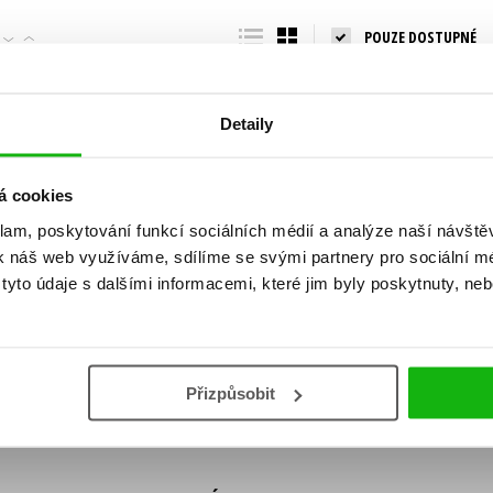
Populárně - naučná pro dospělé
POUZE DOSTUPNÉ
Young adult (SK)
Populárně - naučné pro děti
Zahraniční literatura
Předškoláci
Zdraví a životní styl
Detaily
Příroda a zahrada
á cookies
klam, poskytování funkcí sociálních médií a analýze naší návšt
šechny tituly
k náš web využíváme, sdílíme se svými partnery pro sociální méd
ní!
yto údaje s dalšími informacemi, které jim byly poskytnuty, neb
Vaše e-
Vaše e-
ě vychází, na jaké zboží je výhodná sleva,
mailová
mailová
Vaše e-mailov
adresa
adresa
ášením k odběru našich e-mailových
áním osobních údajů
.
Přizpůsobit