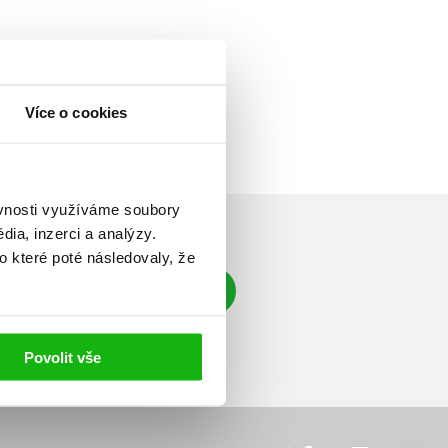
Více o cookies
ěvnosti využíváme soubory
ia, inzerci a analýzy.
o které poté následovaly, že
Přihlásit se
á adresa
Povolit vše