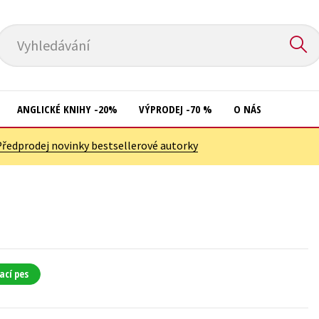
Vyhledávání
ANGLICKÉ KNIHY -20%
VÝPRODEJ -70 %
O NÁS
Předprodej novinky bestsellerové autorky
Přírodní vědy
Křížovky
Společnost, politika
Kuchařky
Technika a věda
New Adult
Učebnice
Ostatní
Umění a kultura
Počítače
ací pes
Výchova a pedagogika
Poezie
Young adult