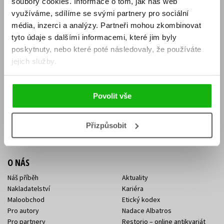
soubory cookies.
Informace o tom, jak náš web
E-SHOP
využíváme, sdílíme se svými partnery pro sociální
média, inzerci a analýzy.
Partneři mohou zkombinovat
Aktuality
Knižní novinky
tyto údaje s dalšími informacemi, které jim byly
Naši autoři
Dárkové poukazy
Obchodní podmínky
Affiliate program
poskytnuty, nebo které poté následovaly, že používáte
Jak nakoupit
Ochrana soukromí
jejich služby.
Doprava a platba
Zpětný odběr elektroodpadu
Benefitní a slevové programy
Povolit vše
KONTAKTY
Kontakt na e-shop
Kontakty Albatros Media
Přizpůsobit
Sídlo společnosti
O NÁS
Náš příběh
Aktuality
Nakladatelství
Kariéra
Maloobchod
Etický kodex
Pro autory
Nadace Albatros
Pro partnery
Restorio – online antikvariát