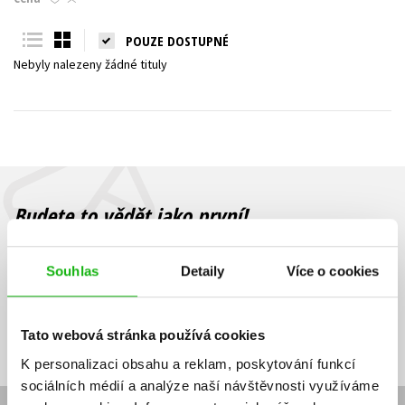
Young adult (SK)
Zahraniční literatura
Zdraví a životní styl
POUZE DOSTUPNÉ
Nebyly nalezeny žádné tituly
Všechny tituly
Budete to vědět jako první!
Zajímá Vás, jaký knižní hit právě vychází, na jaké zboží je výhodná
sleva, jaká běží soutěž o ceny? Přihlášením k odběru našich e-
Souhlas
Detaily
Více o cookies
mailových novinek
souhlasíte se zpracováním osobních údajů
.
Vaše e-
Vaše e-
Přihlásit se
mailová
mailová
Vaše e-mailová adresa
Tato webová stránka používá cookies
adresa
adresa
K personalizaci obsahu a reklam, poskytování funkcí
sociálních médií a analýze naší návštěvnosti využíváme