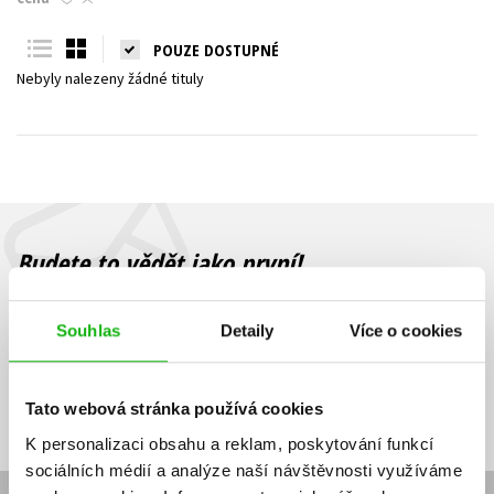
Young adult (SK)
Zahraniční literatura
Zdraví a životní styl
POUZE DOSTUPNÉ
Nebyly nalezeny žádné tituly
Všechny tituly
Budete to vědět jako první!
Zajímá Vás, jaký knižní hit právě vychází, na jaké zboží je výhodná
sleva, jaká běží soutěž o ceny? Přihlášením k odběru našich e-
Souhlas
Detaily
Více o cookies
mailových novinek
souhlasíte se zpracováním osobních údajů
.
Vaše e-
Vaše e-
Přihlásit se
mailová
mailová
Vaše e-mailová adresa
Tato webová stránka používá cookies
adresa
adresa
K personalizaci obsahu a reklam, poskytování funkcí
sociálních médií a analýze naší návštěvnosti využíváme