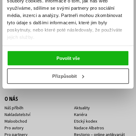
soubory cookies.
Informace o tom, jak náš web
E-SHOP
využíváme, sdílíme se svými partnery pro sociální
média, inzerci a analýzy.
Partneři mohou zkombinovat
Aktuality
Knižní novinky
tyto údaje s dalšími informacemi, které jim byly
Naši autoři
Dárkové poukazy
Obchodní podmínky
Affiliate program
poskytnuty, nebo které poté následovaly, že používáte
Jak nakoupit
Ochrana soukromí
jejich služby.
Doprava a platba
Zpětný odběr elektroodpadu
Benefitní a slevové programy
Povolit vše
KONTAKTY
Kontakt na e-shop
Kontakty Albatros Media
Přizpůsobit
Sídlo společnosti
O NÁS
Náš příběh
Aktuality
Nakladatelství
Kariéra
Maloobchod
Etický kodex
Pro autory
Nadace Albatros
Pro partnery
Restorio – online antikvariát