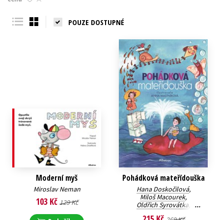
Young adult (SK)
Zahraniční literatura
Zdraví a životní styl
POUZE DOSTUPNÉ
Všechny tituly
Moderní myš
Pohádková mateřídouška
Miroslav Neman
Hana Doskočilová
,
Miloš Macourek
,
103 Kč
129 Kč
Oldřich Syrovátka
,
Josef Brukner
,
215 Kč
269 Kč