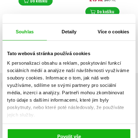
Svatopluk Hrnčíř
,
Do košíku
Marie Kubátová
,
Ľubomír Feldek
,
Do košíku
Hana Žantovská
,
Ivan Vyskočil
,
Ota Šafránek
,
Dagmar Lhotová
,
Ludvík Aškenazy
,
Kolektiv
,
Souhlas
Detaily
Více o cookies
Václav Čtvrtek
,
Bohumil Hrabal
,
Zobrazuji 1 až 2 z celkem 2 záznamů
Karel Pecka
,
Zobraz záznamů
Helena Šmahelová
Tato webová stránka používá cookies
Předchozí
1
Další
K personalizaci obsahu a reklam, poskytování funkcí
sociálních médií a analýze naší návštěvnosti využíváme
soubory cookies.
Informace o tom, jak náš web
využíváme, sdílíme se svými partnery pro sociální
Budete to vědět jako první!
média, inzerci a analýzy.
Partneři mohou zkombinovat
Zajímá Vás, jaký knižní hit právě vychází, na jaké zboží je výhodná
tyto údaje s dalšími informacemi, které jim byly
sleva, jaká běží soutěž o ceny? Přihlášením k odběru našich e-
poskytnuty, nebo které poté následovaly, že používáte
mailových novinek
souhlasíte se zpracováním osobních údajů
.
jejich služby.
Vaše e-
Vaše e-
Přihlásit se
mailová
mailová
Vaše e-mailová adresa
adresa
adresa
Povolit vše