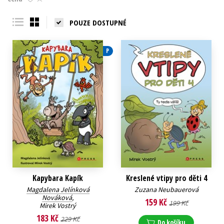
Young adult (SK)
Zahraniční literatura
Zdraví a životní styl
POUZE DOSTUPNÉ
Všechny tituly
P
Kapybara Kapík
Kreslené vtipy pro děti 4
Magdalena Jelínková
Zuzana Neubauerová
Nováková
,
159 Kč
199 Kč
Mirek Vostrý
183 Kč
229 Kč
Do košíku