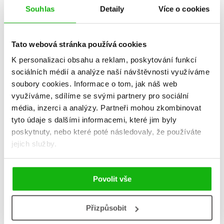
Souhlas
Detaily
Více o cookies
Tato webová stránka používá cookies
K personalizaci obsahu a reklam, poskytování funkcí
sociálních médií a analýze naší návštěvnosti využíváme
soubory cookies.
Informace o tom, jak náš web
využíváme, sdílíme se svými partnery pro sociální
média, inzerci a analýzy.
Partneři mohou zkombinovat
tyto údaje s dalšími informacemi, které jim byly
poskytnuty, nebo které poté následovaly, že používáte
jejich služby.
Kreslené vtipy pro děti
Kreslené vtipy pro děti 2
Zuzana Neubauerová
Zuzana Neubauerová
Povolit vše
159 Kč
151 Kč
199 Kč
189 Kč
Do košíku
Do košíku
Přizpůsobit