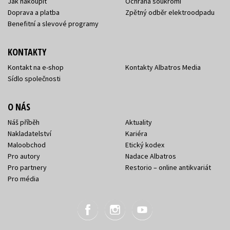
Jak nakoupit
Ochrana soukromí
Doprava a platba
Zpětný odběr elektroodpadu
Benefitní a slevové programy
KONTAKTY
Kontakt na e-shop
Kontakty Albatros Media
Sídlo společnosti
O NÁS
Náš příběh
Aktuality
Nakladatelství
Kariéra
Maloobchod
Etický kodex
Pro autory
Nadace Albatros
Pro partnery
Restorio – online antikvariát
Pro média