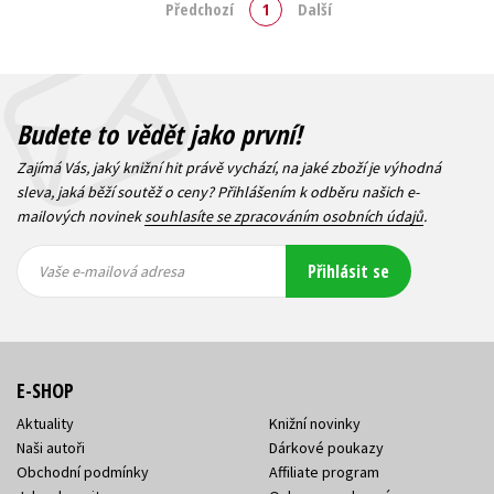
Předchozí
1
Další
Budete to vědět jako první!
Zajímá Vás, jaký knižní hit právě vychází, na jaké zboží je výhodná
sleva, jaká běží soutěž o ceny? Přihlášením k odběru našich e-
mailových novinek
souhlasíte se zpracováním osobních údajů
.
Vaše e-
Vaše e-
Přihlásit se
mailová
mailová
Vaše e-mailová adresa
adresa
adresa
E-SHOP
Aktuality
Knižní novinky
Naši autoři
Dárkové poukazy
Obchodní podmínky
Affiliate program