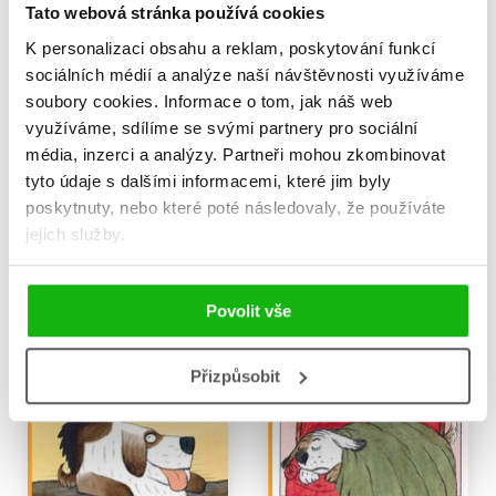
Tato webová stránka používá cookies
K personalizaci obsahu a reklam, poskytování funkcí
sociálních médií a analýze naší návštěvnosti využíváme
soubory cookies.
Informace o tom, jak náš web
využíváme, sdílíme se svými partnery pro sociální
média, inzerci a analýzy.
Partneři mohou zkombinovat
tyto údaje s dalšími informacemi, které jim byly
Příhody maxipsa Fíka
Sladké sny, hezky spi
poskytnuty, nebo které poté následovaly, že používáte
Rudolf Čechura
Jaromír Kincl
,
jejich služby.
Hana Lamková
,
199 Kč
249 Kč
Josef Lamka
,
Libuše Koutná
,
319 Kč
399 Kč
Rudolf Čechura
,
Jiří Munk
,
Do košíku
Povolit vše
Alena Munková
,
Jaroslav Pacovský
,
Do košíku
Pavel Sýkora
,
Jiří Šebánek
,
Ljuba Štíplová
,
Přizpůsobit
Josef Čapek
,
Dagmar Spanlangová
,
Pavel Teisinger
,
Daniela Fischerová
,
Pavel Brycz
,
Pavel Šrut
,
Josef Kolář
,
Kolektiv
,
Václav Čtvrtek