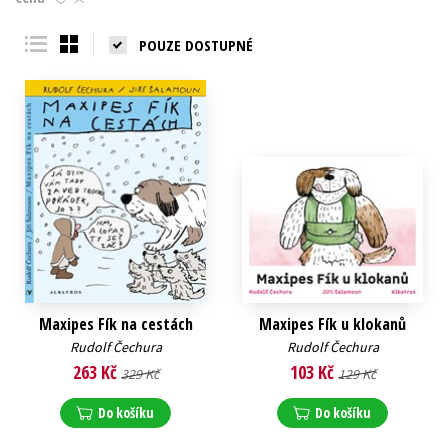
Young adult (SK)
Zahraniční literatura
Zdraví a životní styl
POUZE DOSTUPNÉ
Všechny tituly
Maxipes Fík na cestách
Maxipes Fík u klokanů
Rudolf Čechura
Rudolf Čechura
263 Kč
103 Kč
329 Kč
129 Kč
Do košíku
Do košíku