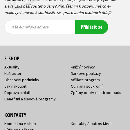
sleva, jaká běží soutěž o ceny? Přihlášením k odběru našich e-
mailových novinek
souhlasíte se zpracováním osobních údajů
.
Vaše e-
Vaše e-
Přihlásit se
mailová
mailová
Vaše e-mailová adresa
adresa
adresa
E-SHOP
Aktuality
Knižní novinky
Naši autoři
Dárkové poukazy
Obchodní podmínky
Affiliate program
Jak nakoupit
Ochrana soukromí
Doprava a platba
Zpětný odběr elektroodpadu
Benefitní a slevové programy
KONTAKTY
Kontakt na e-shop
Kontakty Albatros Media