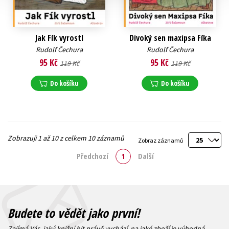
Jak Fík vyrostl
Divoký sen maxipsa Fíka
Rudolf Čechura
Rudolf Čechura
95 Kč
95 Kč
119 Kč
119 Kč
Do košíku
Do košíku
Zobrazuji 1 až 10 z celkem 10 záznamů
Zobraz záznamů
Předchozí
1
Další
Budete to vědět jako první!
Zajímá Vás, jaký knižní hit právě vychází, na jaké zboží je výhodná