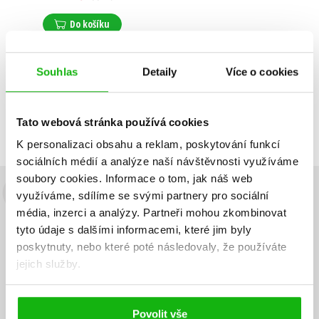
Do košíku
Souhlas
Detaily
Více o cookies
Zobrazuji 1 až 1 z celkem 1 záznamů
Zobraz záznamů
Tato webová stránka používá cookies
Předchozí
1
Další
K personalizaci obsahu a reklam, poskytování funkcí
sociálních médií a analýze naší návštěvnosti využíváme
soubory cookies.
Informace o tom, jak náš web
využíváme, sdílíme se svými partnery pro sociální
Budete to vědět jako první!
média, inzerci a analýzy.
Partneři mohou zkombinovat
Zajímá Vás, jaký knižní hit právě vychází, na jaké zboží je výhodná
tyto údaje s dalšími informacemi, které jim byly
sleva, jaká běží soutěž o ceny? Přihlášením k odběru našich e-
poskytnuty, nebo které poté následovaly, že používáte
mailových novinek
souhlasíte se zpracováním osobních údajů
.
jejich služby.
Vaše e-
Vaše e-
Přihlásit se
mailová
mailová
Vaše e-mailová adresa
adresa
adresa
Povolit vše