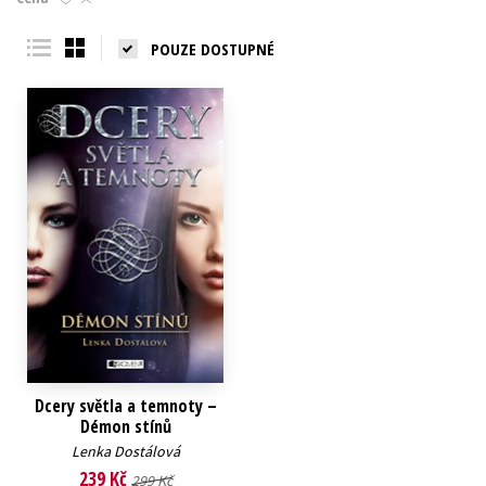
Young adult (SK)
Zahraniční literatura
Zdraví a životní styl
POUZE DOSTUPNÉ
Všechny tituly
Dcery světla a temnoty –
Démon stínů
Lenka Dostálová
239 Kč
299 Kč