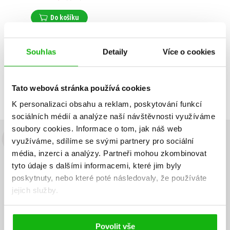
Do košíku
Souhlas
Detaily
Více o cookies
Zobrazuji 1 až 1 z celkem 1 záznamů
Zobraz záznamů
Tato webová stránka používá cookies
Předchozí
1
Další
K personalizaci obsahu a reklam, poskytování funkcí
sociálních médií a analýze naší návštěvnosti využíváme
soubory cookies.
Informace o tom, jak náš web
využíváme, sdílíme se svými partnery pro sociální
Budete to vědět jako první!
média, inzerci a analýzy.
Partneři mohou zkombinovat
Zajímá Vás, jaký knižní hit právě vychází, na jaké zboží je výhodná
tyto údaje s dalšími informacemi, které jim byly
sleva, jaká běží soutěž o ceny? Přihlášením k odběru našich e-
poskytnuty, nebo které poté následovaly, že používáte
mailových novinek
souhlasíte se zpracováním osobních údajů
.
jejich služby.
Vaše e-
Vaše e-
Přihlásit se
mailová
mailová
Vaše e-mailová adresa
adresa
adresa
Povolit vše