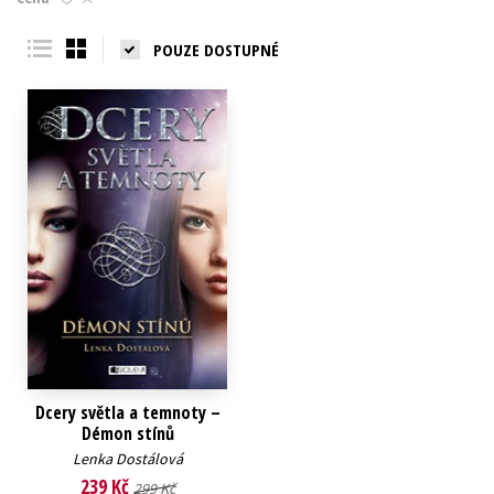
Young adult (SK)
Zahraniční literatura
Zdraví a životní styl
POUZE DOSTUPNÉ
Všechny tituly
Dcery světla a temnoty –
Démon stínů
Lenka Dostálová
239 Kč
299 Kč