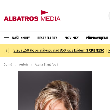
NAŠE KNIHY
BESTSELLERY
NOVINKY
PŘIPRAVUJEME
Sleva 150 Kč při nákupu nad 850 Kč s kódem
SRPEN150
|
ANGLICKÉ KNIHY -20 %
Cestování
NOVÝ VÝPRODEJ -70 %
Dárkové publikace
Domů
Autoři
Alena Blanářová
KNIHY S DÁRKEM
Dárkové zboží
ASTERIX S DÁRKEM
Digitální fotografie
🎁DÁRKOVÉ PUBLIKACE
Esoterika a duchovní svět
✉️ DÁRKOVÉ POUKAZY
Historie a military
Hobby