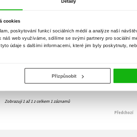
Detaily
á cookies
klam, poskytování funkcí sociálních médií a analýze naší návšt
k náš web využíváme, sdílíme se svými partnery pro sociální méd
Starosti z radosti
yto údaje s dalšími informacemi, které jim byly poskytnuty, neb
Alena Blanářová
183 Kč
229 Kč
Do košíku
Přizpůsobit
Zobrazuji 1 až 1 z celkem 1 záznamů
Předchozí