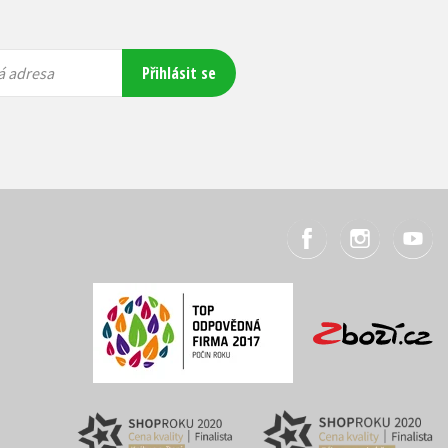
Přihlásit se
á adresa