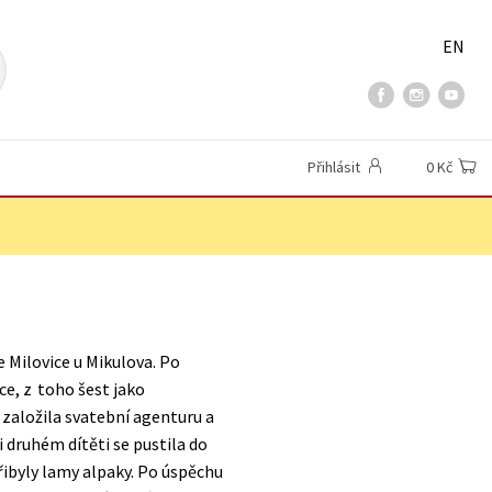
EN
Přihlásit
0 Kč
e Milovice u Mikulova. Po
ce, z toho šest jako
 založila svatební agenturu a
 druhém dítěti se pustila do
řibyly lamy alpaky. Po úspěchu