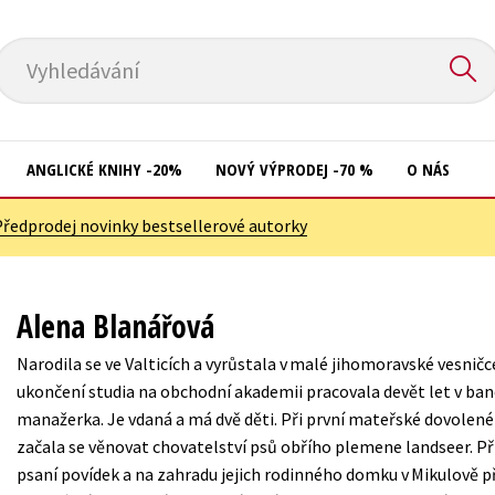
Vyhledávání
ANGLICKÉ KNIHY -20%
NOVÝ VÝPRODEJ -70 %
O NÁS
Předprodej novinky bestsellerové autorky
Přírodní vědy
Křížovky
Společnost, politika
Kuchařky
Alena Blanářová
Technika a věda
New Adult
Narodila se ve Valticích a vyrůstala v malé jihomoravské vesničc
Učebnice
Ostatní
ukončení studia na obchodní akademii pracovala devět let v ban
Umění a kultura
manažerka. Je vdaná a má dvě děti. Při první mateřské dovolené
Počítače
začala se věnovat chovatelství psů obřího plemene landseer. Při
Výchova a pedagogika
Poezie
psaní povídek a na zahradu jejich rodinného domku v Mikulově p
Young adult