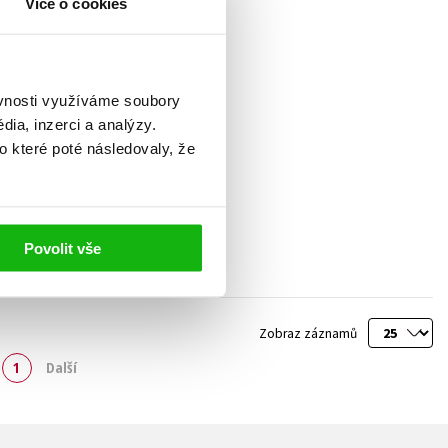
Více o cookies
ěvnosti využíváme soubory
ia, inzerci a analýzy.
o které poté následovaly, že
Povolit vše
Zobraz záznamů
1
Další