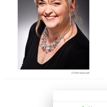
Auto - moto
Jazyky
Beletrie pro děti
Kalendáře
Beletrie pro dospělé
Kariéra a osobní rozvoj
Byznys a ekonomie
Komiks
V
© Petr Vokurek