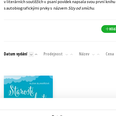
v literárních soutěžích v psaní povídek napsala svou první knih
Populárně - naučná pro dospělé
s autobiografickými prvky s názvem
Slzy od smíchu
.
Young adult (SK)
Populárně - naučné pro děti
Zahraniční literatura
Předškoláci
Zdraví a životní styl
Hlíd
Příroda a zahrada
Datum vydání
Prodejnost
Název
Cena
šechny tituly