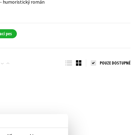
u - humoristický román
ací pes
POUZE DOSTUPNÉ