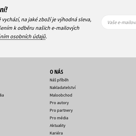
ní!
Vaše e-
Vaše e-
ě vychází, na jaké zboží je výhodná sleva,
mailová
mailová
Vaše e-mailov
adresa
adresa
ášením k odběru našich e-mailových
áním osobních údajů
.
O NÁS
Náš příběh
Nakladatelství
ia
Maloobchod
Pro autory
Pro partnery
Pro média
Aktuality
Kariéra