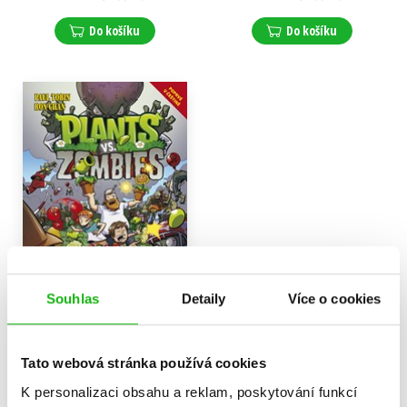
Do košíku
Do košíku
Souhlas
Detaily
Více o cookies
Plants vs. Zombies -
Trávogedon
Tato webová stránka používá cookies
Paul Tobin
,
Ron Chan
K personalizaci obsahu a reklam, poskytování funkcí