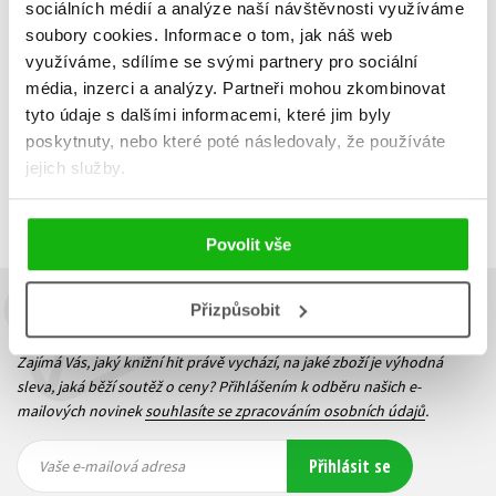
135 Kč
169 Kč
sociálních médií a analýze naší návštěvnosti využíváme
soubory cookies.
Informace o tom, jak náš web
Do košíku
využíváme, sdílíme se svými partnery pro sociální
média, inzerci a analýzy.
Partneři mohou zkombinovat
tyto údaje s dalšími informacemi, které jim byly
poskytnuty, nebo které poté následovaly, že používáte
Zobrazuji 1 až 3 z celkem 3 záznamů
jejich služby.
Zobraz záznamů
Předchozí
1
Další
Povolit vše
Přizpůsobit
Budete to vědět jako první!
Zajímá Vás, jaký knižní hit právě vychází, na jaké zboží je výhodná
sleva, jaká běží soutěž o ceny? Přihlášením k odběru našich e-
mailových novinek
souhlasíte se zpracováním osobních údajů
.
Vaše e-
Vaše e-
Přihlásit se
mailová
mailová
Vaše e-mailová adresa
adresa
adresa