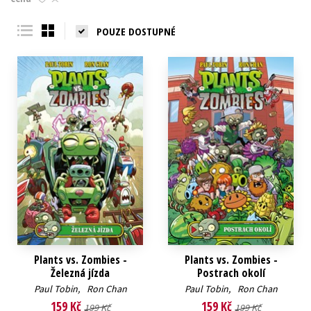
Young adult (SK)
Zahraniční literatura
Zdraví a životní styl
POUZE DOSTUPNÉ
Všechny tituly
Plants vs. Zombies -
Plants vs. Zombies -
Železná jízda
Postrach okolí
Paul Tobin
,
Ron Chan
Paul Tobin
,
Ron Chan
159 Kč
159 Kč
199 Kč
199 Kč